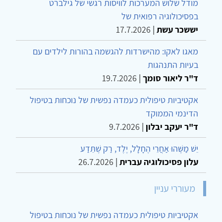
מודל שלוש המערכות לוויסות רגשי של גילברט
בפסיכולוגיה רפואית של
יששכר עשת
|
17.7.2026
מאגו לאקו: מהישרדות להגשמה בהורות לילדים עם
בעיות התנהגות
ד"ר ליאור סומך
|
19.7.2026
אקטיביות טיפולית כעמדה נפשית של נוכחות בטיפול
הדינמי הממוקד
ד"ר יעקב יבלון
|
9.7.2026
יֵשׁ מַשֶּׁהוּ אַחֲרֵי הֶחָלָל, יֶלֶד, רַק שֶׁתֵּדַע
עלון פסיכולוגיה עברית
|
26.7.2026
מעוררי עניין
אקטיביות טיפולית כעמדה נפשית של נוכחות בטיפול