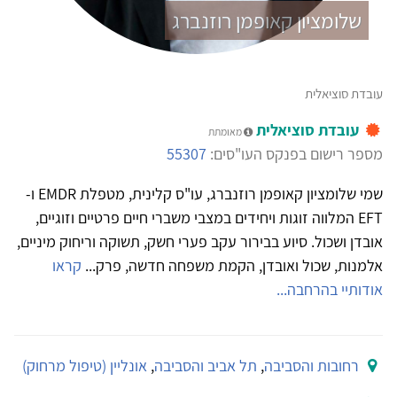
שלומציון קאופמן רוזנברג
עובדת סוציאלית
עובדת סוציאלית
מאומתת
מספר רישום בפנקס העו"סים:
55307
שמי שלומציון קאופמן רוזנברג, עו"ס קלינית, מטפלת EMDR ו-
EFT המלווה זוגות ויחידים במצבי משברי חיים פרטיים וזוגיים,
אובדן ושכול. סיוע בבירור עקב פערי חשק, תשוקה וריחוק מיניים,
אלמנות, שכול ואובדן, הקמת משפחה חדשה, פרק...
קראו
אודותיי בהרחבה...
רחובות והסביבה
,
תל אביב והסביבה
,
אונליין (טיפול מרחוק)