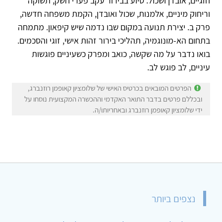
וזוגיים, אובדן ושכול. סיוע בבירור עקב פערי חשק, תשוקה
וריחוק מיניים, אלמנות, שכול ואובדן, הקמת משפחה חדשה,
פרק ב. יצירת תנועה במקום שבו נדמה שיש קיפאון. מתמחה
בתחום הא-מונוגמיה, תהליכי בירור זהות אישי, זוגי והסכמים.
בואו נדבר על מה שקשה, כואב ומפרק כשעיניים פוגשות
עיניים, לב פוגש לב.
הפרטים המובאים בכרטיס האישי של שלומציון קאופמן רוזנברג,
ובכללם פרטים בדבר התואר האקדמי וההכשרה המקצועית נוסחו על
ידי שלומציון קאופמן רוזנברג ובאחריותו/ה.
נצפים ביותר