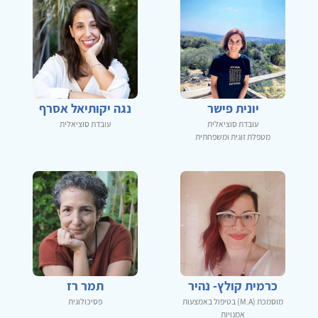
יונית פישר
נגה יקותיאל אסרף
עובדת סוציאלית
עובדת סוציאלית
מטפלת זוגית ומשפחתית
כרמית קולץ- נהיר
תמר רז
מוסמכת (M.A) בטיפול באמצעות
פסיכולוגית
אמנויות