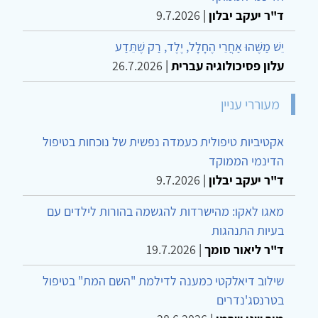
ד"ר יעקב יבלון
|
9.7.2026
יֵשׁ מַשֶּׁהוּ אַחֲרֵי הֶחָלָל, יֶלֶד, רַק שֶׁתֵּדַע
עלון פסיכולוגיה עברית
|
26.7.2026
מעוררי עניין
אקטיביות טיפולית כעמדה נפשית של נוכחות בטיפול
הדינמי הממוקד
ד"ר יעקב יבלון
|
9.7.2026
מאגו לאקו: מהישרדות להגשמה בהורות לילדים עם
בעיות התנהגות
ד"ר ליאור סומך
|
19.7.2026
שילוב דיאלקטי כמענה לדילמת "השם המת" בטיפול
בטרנסג'נדרים