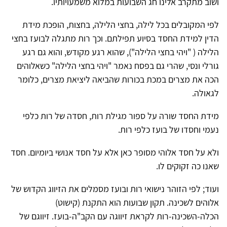
ושוב מתקרב אלינו חג השבועות במלוא משמעויותיו.
לפי המקובלים בכל לילה, בחצי הלילה, בחצות, הופכת מידת
הדין למידת החסד בסיוע תפילתם. וכך רות מתגלה לבועז בחצי
הלילה ( "ויהי בחצי הלילה"), שהוא רגע מקודש, והוא גם רגע
גורלי ונסי, שהרי גם בפסח נאמר "ויהי בחצי הלילה" כשאלוהים
הכה את מצרים במכת בכורות שהביאה ליציאת מצרים, כלומר
לגאולה.
מידת החסד שורה על ספור מגילת רות, חסדה של רות כלפי
נעמי וחסדו של בועז כלפי רות.
ולא על חסד אלוהי מסופר כאן אלא על חסד אנושי ביומיום. חסד
שאנו כה זקוקים לו.
ועוד; לפי הזוהר נישואי רות ובועז מסמלים את הזיווג הקדוש של
אלוהים לשכינה. תקון שבועות הוא התקנת (קישוט)
הכלה-השכינה-רות לקראת זיווגה עם הקב"ה-בועז. זיווגם של