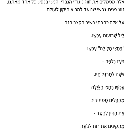
אלה מסמלים את זווג ניגודי הגברי והנשי בנפש כל אחד מאתנו,
זווג פנים-נפשי שנועד להביא תיקון לעולם.
על אלה כתבתי בשיר הקצר הזה:
לֵיל שָׁבוּעוֹת עַכְשָׁו.
"בַּחֲצִי הַלַּיְלָה" עַכְשָׁו -
בֹּעַז נִלְפַּת -
אִשָּׁה לְמַרְגְּלוֹתָיו.
עַכְשָׁו בַּחֲצִי הַלַּיְלָה
מְקֻבָּלִים מַמְתִּיקִים
אֶת הַדִּין לְחֶסֶד -
מַתְקִינִים אֶת רוּת לְבֹעַז.