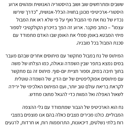
ששבים ומתרחשים שוב ושוב בהיסטוריה האנושית ומהווים ארוע
היסטורי-ארכיטיפי מכונן בחוויה הכלל-אנושית, "כדרך שירשו
נכדיו של נוח את מי המבול ואף על פי שלא ראו את המבול
עצמו" – כותב פוקנר. ארוע זה הפך בזיכרון הקולקטיבי לספור
מיתי המבטא באופן סמלי את האופן שבו האדם מתמודד עם
סכנת המבול בכל מובניה.
המיתוס של נח במבול מתקשר עם מיתוסים אחרים שבהם מעבר
במים נמצא בתפר שבין השמדה וגאולה, כמו הצלתו של משה
בתוך תיבה במים, וספור חציית יום-סוף. מיתוס זה גם מתקשר
עם מיתוסים אפוקליפטיים של יום הדין, של השמדה טוטלית
לקראת בריאת עולם טוב יותר, ועם המיתוס האלכימי של ירידה
לשאול האפלה ואל המוות כדי להגאל מתוכו מחדש.
נח הוא הארכיטיפ של הגבור שמתמודד עם גלי ההצפה
המבוליים. כולנו מכירים מצבים כאלה בהם אנו מוצפים במצבי
רוח בלתי נשלטים, דיכאונות, התרוממות רוח, או חרדות, לרגעים