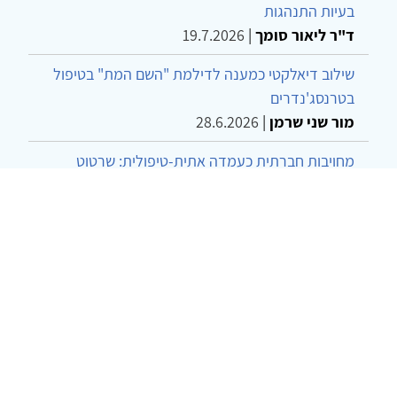
בעיות התנהגות
ד"ר ליאור סומך
|
19.7.2026
שילוב דיאלקטי כמענה לדילמת "השם המת" בטיפול
בטרנסג'נדרים
מור שני שרמן
|
28.6.2026
מחויבות חברתית כעמדה אתית-טיפולית: שרטוט
מחדש של גבולות המקצוע
ד"ר יהונתן דבש ומאיה פרבר
|
26.6.2026
© 2002-2026 כל הזכויות שמורות