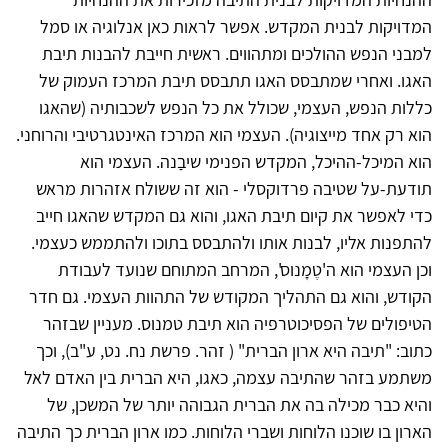
המדויקות לבנית המקדש. אפשר לראות כאן אנלוגיה או סמל
למבני הנפש ההולכים ומתהווים. ראשית חייבת להבנות תיבת
האגו. ואחרי שמתבסס האגו תתבסס תיבת המרכז העמוק של
כללות הנפש, העצמי, שכולל את כל הנפש לשכבותיה (שהאגו
הוא רק אחד מייצוגיה). העצמי הוא המרכז האינטגרטיבי והרוחני.
הוא המיכל-ההיכל, המקדש הפנימי שיבַנה. העצמי הוא
תודעת-על שטיבה פרדוקסלי - הוא זה ששולח אזהרות מראש
כדי לאפשר את קיום תיבת האגו, והוא גם המקדש שהאגו חייב
להתפנות אליו, לבנות אותו ולהתבסס בתוכו ולהתממש כעצמי.
וכן העצמי הוא ה'טֶמָנוס', המרחב המתוחם שנועד לעבודת
הקודש, והוא גם התהליך המקודש של התהוות העצמי. גם חדר
הטיפולים של הפסיכוטרפיה הוא תיבת טמנוס. מעניין שבזהר
כתוב: "תיבה היא ארון הברית" ( זהר. פרשת נח. נט, ע"ב), וכך
משתמע בזהר שהתיבה עצמה, כאגו, היא הברית בין האדם לאל
והיא כבר מכילה בה את הברית הגבוהה יותר של המשכן, של
הארון בו שוכנו הלוחות ושברי הלוחות. כמו ארון הברית כך התיבה