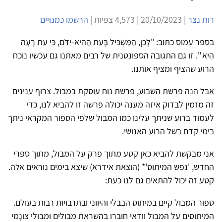
רות נצר
| 20/10/2023 | 4,573 צפיות |
הרשמו כמנויים
בספר עמוס כתוב: "לָכֵן, הַמַּשְׂכִּיל בָּעֵת הַהִיא-יִדֹּם, כִּי עֵת רָעָה
הִיא ". זו גם התגובה הספונטנית של רבים מאתנו גם עכשיו נוכח
הרוע שהציף ומציף אותנו.
אבל הנה פרשת השבוע, פרשת נוח עוסקת במבול. צרוף ענינים
זה מזמין לבדוק איזה מענה יכולה פרשה זו להביא לנו, כדי
לעמוד ברוע שניתך עלינו כמו המבול שלפי הספור המקראי ניתך
בימי קדם בשל הרוע האנושי.
אני מבקשת להביא כאן קטע מתוך פרק על המבול, מתוך ספרי
החדש, 'נפש המיתוס'* (הוצאת אידרא) שיצא בימים נוראים אלה.
קטע זה יכול להתאים גם לנו כעת:
ספור המבול קיים במיתוס הבבלי והיווני ובתרבויות רבות בעולם.
המיתוסים על המבול וודאי חוברו בהשראת מבולים ומבולי צונָמי