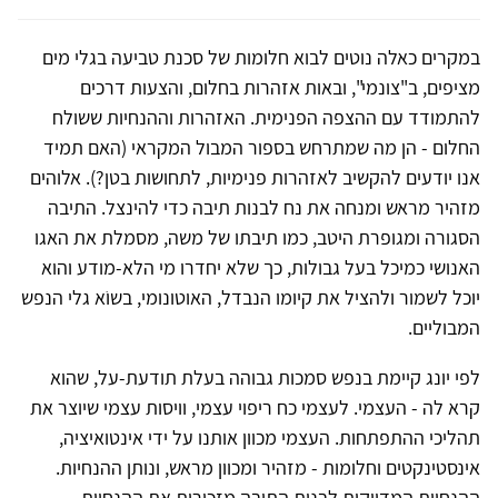
במקרים כאלה נוטים לבוא חלומות של סכנת טביעה בגלי מים
מציפים, ב"צונמי", ובאות אזהרות בחלום, והצעות דרכים
להתמודד עם ההצפה הפנימית. האזהרות וההנחיות ששולח
החלום - הן מה שמתרחש בספור המבול המקראי (האם תמיד
אנו יודעים להקשיב לאזהרות פנימיות, לתחושות בטן?). אלוהים
מזהיר מראש ומנחה את נח לבנות תיבה כדי להינצל. התיבה
הסגורה ומגופרת היטב, כמו תיבתו של משה, מסמלת את האגו
האנושי כמיכל בעל גבולות, כך שלא יחדרו מי הלא-מודע והוא
יוכל לשמור ולהציל את קיומו הנבדל, האוטונומי, בשוֹא גלי הנפש
המבוליים.
לפי יונג קיימת בנפש סמכות גבוהה בעלת תודעת-על, שהוא
קרא לה - העצמי. לעצמי כח ריפוי עצמי, וויסות עצמי שיוצר את
תהליכי ההתפתחות. העצמי מכוון אותנו על ידי אינטואיציה,
אינסטינקטים וחלומות - מזהיר ומכוון מראש, ונותן ההנחיות.
ההנחיות המדויקות לבנית התיבה מזכירות את ההנחיות