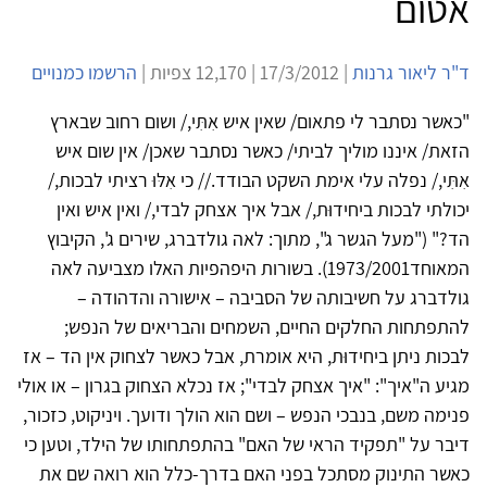
אטום
ד"ר ליאור גרנות
| 17/3/2012 | 12,170 צפיות |
הרשמו כמנויים
"כאשר נסתבר לי פתאום/ שאין איש אִתִּי,/ ושום רחוב שבארץ
הזאת/ איננו מוליך לביתי/ כאשר נסתבר שאכן/ אין שום איש
אִתִּי,/ נפלה עלי אימת השקט הבודד.// כי אִלּוּ רציתי לבכות,/
יכולתי לבכות ביחידוּת,/ אבל איך אצחק לבדי,/ ואין איש ואין
הד?" ("מעל הגשר ג", מתוך: לאה גולדברג, שירים ג', הקיבוץ
המאוחד1973/2001). בשורות היפהפיות האלו מצביעה לאה
גולדברג על חשיבותה של הסביבה – אישורה והדהודה –
להתפתחות החלקים החיים, השמחים והבריאים של הנפש;
לבכות ניתן ביחידוּת, היא אומרת, אבל כאשר לצחוק אין הד – אז
מגיע ה"איך": "איך אצחק לבדי"; אז נכלא הצחוק בגרון – או אולי
פנימה משם, בנבכי הנפש – ושם הוא הולך ודועך. ויניקוט, כזכור,
דיבר על "תפקיד הראי של האם" בהתפתחותו של הילד, וטען כי
כאשר התינוק מסתכל בפני האם בדרך-כלל הוא רואה שם את