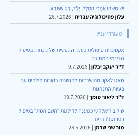
יֵשׁ מַשֶּׁהוּ אַחֲרֵי הֶחָלָל, יֶלֶד, רַק שֶׁתֵּדַע
עלון פסיכולוגיה עברית
|
26.7.2026
מעוררי עניין
אקטיביות טיפולית כעמדה נפשית של נוכחות בטיפול
הדינמי הממוקד
ד"ר יעקב יבלון
|
9.7.2026
מאגו לאקו: מהישרדות להגשמה בהורות לילדים עם
בעיות התנהגות
ד"ר ליאור סומך
|
19.7.2026
שילוב דיאלקטי כמענה לדילמת "השם המת" בטיפול
בטרנסג'נדרים
מור שני שרמן
|
28.6.2026