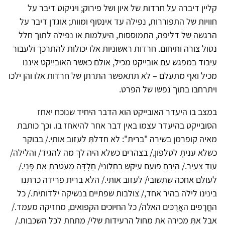
קליין דיברה על חרדות של איון ושל פירוק; ויניקוט דיבר על
חוויות של התפוררות, נפילה עד אינסוף ומוות; אוגדן דיבר על
הרגשה של דליפה, התמוססות, היעלמות או נפילה לתוך חלל
נטול צורה ותיחום. חרדות ראשוניות אלו יכולות להתרכך ולעבור
עיבוד במפגש עם אובייקט מכיל, אולם כאשר האובייקט איננו
מכיל ואף מתעלם – לא תתאפשר התרתן של חרדות אלו והן ילכו
ויתרחבו בתוך נפשו של הפרט.
במצב בו היעדר האובייקט הוא הדבר היחיד שנוכח יאחז
הסובייקט בהיעדר עצמו באין דבר אחר להיאחז בו. וכך כותבת
מאיה קופרמן בשירה "ברית": לא חדלתְּ לעזוב אותי./ בבוקר
כשלא עניתְּ לטלפון,/ בצהרים כשלא היה לךְ מה להגיד/ והלילה/
עוד צעיר./ הירח פועם עיקש בחלוני/ חֲלֻדָּה מעטרת את פָּנַי./
לעולם אחכה שתשובי/ לעזוב אותי./ הלא ברית פרידה כרתנו
בינינו לילה בהיר אחד,/ צולבות שפתיים בנשיקה ילדותית./ כל
החֳרָפים האֲרֻכּים האלה/ כל החיוכים הקפואים, מחזיקה מעמד./
אבל אתְּ מכירה את מחול הרעידות שלי/ מתחת לכל השכבות./