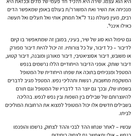
היא הוא עצמו. שירה היא תלכיד חד פעמי של מלים וככזאת היא
מנכיחה את השיר ואת המשורר/ת בעולם באופן שמאפשר הדים
רבים, מעין פעולת נגד ל"אל תמחק אותי ואל תעלים ואל תעשה
כאילו אינני".
גם טיפול הוא סוג של שיר, בעיני, במובן זה שמתאפשר בו קיום
לדיבור – כל דיבור, על כל צורותיו. זה יכול להיות דיבור מפורק
או משובש, דיבור אסוציאטיבי, דיבור מאורגן ומובנה, דיבור קטוע,
דיבור שותק. אופני הדיבור הייחודיים הללו נרשמים בנפש
המטפל ומנכיחים בתוכה את שפתו הייחודית של המטופל
המשקפת מחשבות, רגשות ותהליכי נפש. המטפל מגיב לדברים
בשפתו שלו, ובכך גם יוצר הד לדבריו של המטופל וגם תורם
להיווצרותם של שבילים בין השפות ובין נפש לנפש. בהליכה
בשבילים חדשים אלו יכול המטופל למצוא את הרחובות המוליכים
לביתו.
עכשיו – לאחר שנחוו ההד לבכי וההד לצחוק, נרשמו והופנמו
בנפש – אולי יתאפשר גם לִצחוק ביחידוּת.