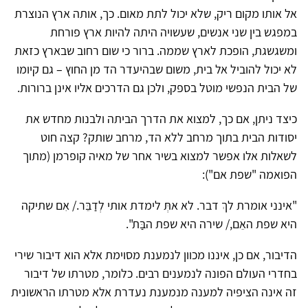
אל אותו מקום ריק, שלא יכול לתת מאום. כך, אותה ארץ הנוצרת
במפגש בין שני אנשים, שעשויה היתה להיות ארץ פורחת
ומשגשגת, הופכת לארץ שממה. ברור כי שום רחוב שבארץ כזאת
לא יכול להוביל אל בית, משום שבהיעדר הד מן החוץ – גם קיומו
של הבית הנפשי מוטל בספק, ולכן גם הדרכים אליו אינן ברורות.
כיצד ניתן, אם כך, למצוא את הדרך הביתה ולבנות מחדש את
יסודות הבית בתוך מרחב ללא הד, מרחב שותק? קצה חוט
לשאלות אלו אפשר למצוא בשיר אחר של מאיה קופרמן (מתוך
הפואמה "שפת אם"):
"אינני אומרת לךְ דבר. לא אתְּ לימדת אותי לְדַבֵּר./ אִם שתיקה
היא שפת האֵם,/ שירה היא שפת הבַּת".
הדיבור, אם כן, איננו מכוון לנמענת מסוימת אלא הוא דיבור שירי
בחדרי העולם הפונה לנמענים רבים. כלומר, מטרתו של דיבור
זה אינה הציפיה למענה מנמענת נעדרת אלא מטרתו הראשונית