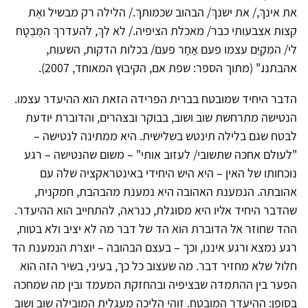
את אינךְ,/ את ישנךְ/ הבהוב שכמותךְ./ הלילה רק מבשיל ואֶת
קצות אצבעותי כבר/ מאכלת הציפיה./ לא לךְ, להעדרךְ המֻּבְטָח
לי/ המְקַיֵּם עצמו פעם אַחַר פעם/ בכלות הדקות, השעות,
אהבתנו." (מתוך הספר: שפת אם, הקיבוץ המאוחד, 2007).
הדבר היחיד שמובטח בברית הפרידה הזאת הוא ההיעדר עצמו.
הנטישה מתרחשת שוב ושוב, בבוקר ובצהרים, והדוברת יודעת
לבטח שגם בלילה תינטש בשלישית. היא ממתינה לנטישה –
"לעולם אחכה שתשובי/ לעזוב אותי" – משום שהנטישה – רגע
נוכחותו של האין – היא היש היחידי באינטראקציה שלה עם
אהובתה. הנמענת האהובה היא נמענת מהבהבת, חמקנית,
שהדבר היחיד אליו היא מסוגלת, כנראה, להתחייב הוא ההיעדר.
ההד שחוזר אל הדוברת הוא הד של דבר מה לא יציב ולא בטוח,
רגע נמצא ורגע איננו, וכך – בעצם הבהובה – יוצרת הנמענת הד
חלול שלא מחזיר דבר. מה שעצוב כל כך, בעיני, בשיר הזה הוא
הפער בין ההתמדה שבציפיה ובהחזקת המעמד ובין מה שמחכה
בסופן: ההיעדר המובטח. זוהי הליכה מעגלית המובילה שוב ושוב