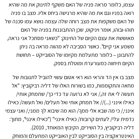
עצמו, כלומר מראה פניה של האם משקף לתינוק את מה שהיא
רואה בפניו וגם את מה שהיא מרגישה ביחס אליו. מצב בו פניה
של האם משקפות את מצב רוחה שלה עצמה נושא עמו סכנה של
תוהו-ובוהו, אומר ויניקוט, שכן ההתבוננות בפניה של האם
מאוששת את עצם הקיום של התינוק: "כשאני מסתכל אני נראה,
משמע אני קיים". כאשר הסביבה לא מהווה מראה בה ניתן
להתבונן – כלומר מתעלמת מקיומו של הסובייקט – תחושת
הקיום תיחווה כמעורערת ומוטלת בספק.
מצב בו אין הד והראי הוא ראי אטום עשוי להוביל לתגובות של
מחאה והתקוממות, כמו בשורות האלו של דליה רביקוביץ: "אל
תעשה לי את זה,/ אני לא גרועה עד כדי כך/ שתמחק אותי/
כאילו אינני (...)// אל תמחק אותי ואל תעלים/ ואל תעשה/ כאילו
אינני,/ כי מה שבא אלי ממךָ/ הוא מה שיבוא לךָ ממני,/ ואני עצמי
נדמית עלי/ לעתים קרובות/ כאילו אינני" ("כאילו אינני", מתוך:
דליה רביקוביץ, כל השירים, הקיבוץ המאוחד, 2010).
האינטראקציה בין הסובייקט לבין האובייקט המתעלם והמוחק