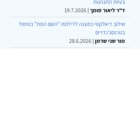
בעיות התנהגות
ד"ר ליאור סומך
|
19.7.2026
שילוב דיאלקטי כמענה לדילמת "השם המת" בטיפול
בטרנסג'נדרים
מור שני שרמן
|
28.6.2026
מחויבות חברתית כעמדה אתית-טיפולית: שרטוט
מחדש של גבולות המקצוע
ד"ר יהונתן דבש ומאיה פרבר
|
26.6.2026
© 2002-2026 כל הזכויות שמורות