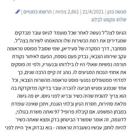
מנשה כהן
| 21/4/2021 | 2,861 צפיות |
הרשמו כמנויים
|
שלחו טקסט לבלוג
הגיוס לצה"ל נעשה לאחר שכל מועמד לגיוס עובר מבדקים
שמגדירים את רמת הכשירות שלו והתאמתו לשירות בצה"ל.
מסתבר, דרך המקרה של סעידיאן, שמי שסובל מפוסט טראומה
עקב שירותו הצבאי, נבדק פעם נוספת, הפעם לאיתור נקודת
תורפה נפשיות שאולי היו לו בילדותו ובנעוריו, ולפי זה פוסקים
את אחוזי הנכות המגיעים לו. נוהג זה קיים הרבה שנים, כך
למדתי ממטופלים נפגעי פוסט טראומה מהשרות הצבאי, וכל
אחד שנפגע ומגיש תביעה להכרה עובר בדיקה מדוקדקת בה
הוא צריך להוכיח שהיה כשיר ובריא לפני גיוסו. יש פה גישה
מלאת סתירות, חסרת הגיון ובלתי הוגנת, ויתכן שאינה עומדת
במבחן המשפט. אם קיבלת פרופיל 97 ואתה משרת בגולני,
לדוגמה, זה אומר שמשרד הביטחון בדק ומצא שאתה כשיר
להיות לוחם; עכשיו כשעברת טראומה - בוא נבדוק איך היית לפני