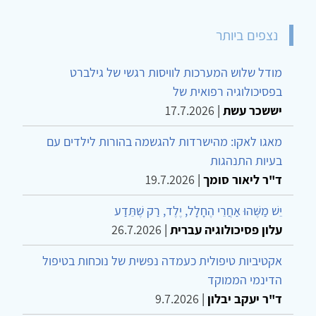
נצפים ביותר
מודל שלוש המערכות לוויסות רגשי של גילברט
בפסיכולוגיה רפואית של
יששכר עשת
|
17.7.2026
מאגו לאקו: מהישרדות להגשמה בהורות לילדים עם
בעיות התנהגות
ד"ר ליאור סומך
|
19.7.2026
יֵשׁ מַשֶּׁהוּ אַחֲרֵי הֶחָלָל, יֶלֶד, רַק שֶׁתֵּדַע
עלון פסיכולוגיה עברית
|
26.7.2026
אקטיביות טיפולית כעמדה נפשית של נוכחות בטיפול
הדינמי הממוקד
ד"ר יעקב יבלון
|
9.7.2026