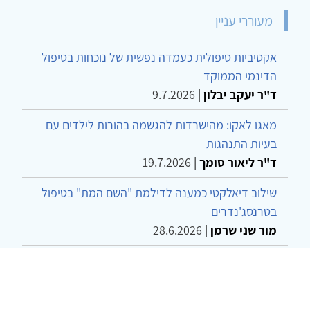
מעוררי עניין
אקטיביות טיפולית כעמדה נפשית של נוכחות בטיפול
הדינמי הממוקד
ד"ר יעקב יבלון
|
9.7.2026
מאגו לאקו: מהישרדות להגשמה בהורות לילדים עם
בעיות התנהגות
ד"ר ליאור סומך
|
19.7.2026
שילוב דיאלקטי כמענה לדילמת "השם המת" בטיפול
בטרנסג'נדרים
מור שני שרמן
|
28.6.2026
מחויבות חברתית כעמדה אתית-טיפולית: שרטוט
מחדש של גבולות המקצוע
ד"ר יהונתן דבש ומאיה פרבר
|
26.6.2026