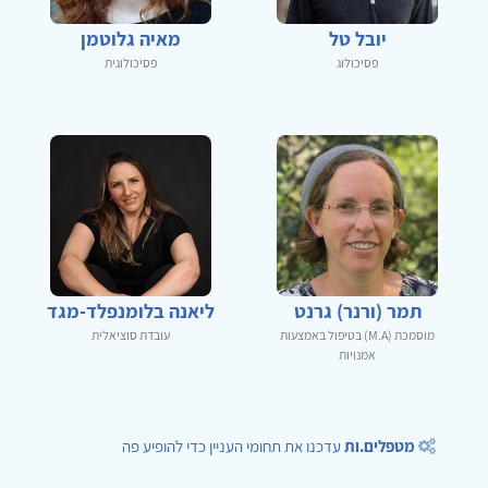
יובל טל
מאיה גלוטמן
פסיכולוג
פסיכולוגית
תמר (ורנר) גרנט
ליאנה בלומנפלד-מגד
מוסמכת (M.A) בטיפול באמצעות
עובדת סוציאלית
אמנויות
מטפלים.ות
עדכנו את תחומי העניין כדי להופיע פה