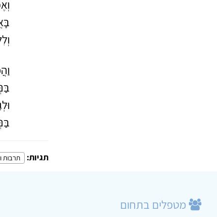
וְאֶ
בָּא
וְלִ
וַהֲ
בַּנ
וּלְ
בַּנ
תגיות:
תרבות ו
מטפלים בתחום