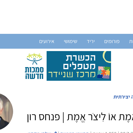
ת
פורומים
יריד
שימושי
אירועים
 יצירתית
ֱמֶת אוֹ לִיצֹר אֱמֶת | פנחס רון