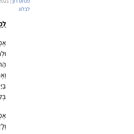
פנחס רון
| 28/1/2021 | 1,052 צפיות |
לבלוג
לִמ
אֶפְ
וּלְ
הַתּ
וְאֶ
בַּי
בְּל
אֶפְ
וְלָ