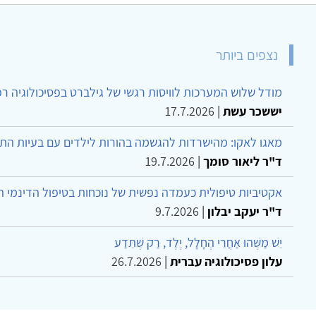
נצפים ביותר
מודל שלוש המערכות לוויסות רגשי של גילברט בפסיכולוגיה ר
יששכר עשת
|
17.7.2026
מאגו לאקו: מהישרדות להגשמה בהורות לילדים עם בעיות הת
ד"ר ליאור סומך
|
19.7.2026
אקטיביות טיפולית כעמדה נפשית של נוכחות בטיפול הדינמי 
ד"ר יעקב יבלון
|
9.7.2026
יֵשׁ מַשֶּׁהוּ אַחֲרֵי הֶחָלָל, יֶלֶד, רַק שֶׁתֵּדַע
עלון פסיכולוגיה עברית
|
26.7.2026