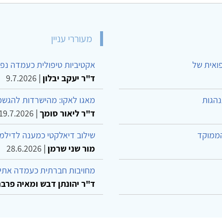
מעוררי עניין
פואית של
אקטיביות טיפולית כעמדה נפש
ד"ר יעקב יבלון
|
9.7.2026
נהגות
מאגו לאקו: מהישרדות להגשמ
ד"ר ליאור סומך
|
19.7.2026
הממוקד
שילוב דיאלקטי כמענה לדילמ
מור שני שרמן
|
28.6.2026
מחויבות חברתית כעמדה אתית
ד"ר יהונתן דבש ומאיה פרבר