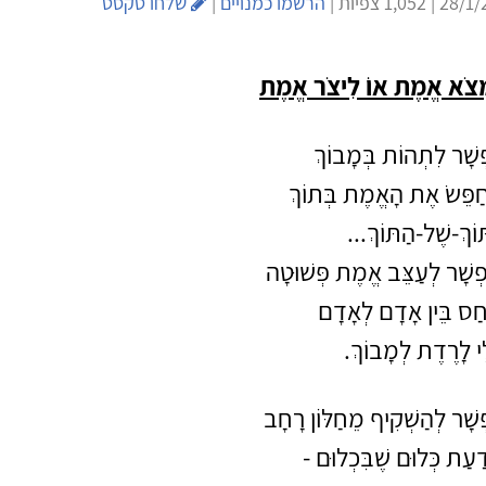
הרשמו כמנויים
|
שלחו טקסט
ְצֹא אֱמֶת אוֹ לִיצֹר אֱמֶת
שָׁר לִתְהוֹת בְּמָבוֹךְ
חַפֵּשׂ אֶת הָאֱמֶת בְּתוֹךְ
וֹךְ-שֶׁל-הַתּוֹךְ...
פְשָׁר לְעַצֵּב אֱמֶת פְּשׁוּטָה
ַּחַס בֵּין אָדָם לְאָדָם
ִי לָרֶדֶת לְמָבוֹךְ.
שָׁר לְהַשְׁקִיף מֵחַלּוֹן רָחָב
דַעַת כְּלוּם שֶׁבִּכְלוּם -