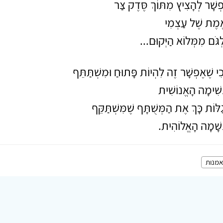
פְשָׁר לְהָצִיץ מִתּוֹךְ סֶּדֶק צַּר
ֱמֶת שֶׁל עַצְמִי
לְגֹּם מִמְּלוֹא הַיְּקוּם...
כִי שֶׁאֶפְשָׁר זֶה לִהְיוֹת פָּתוּחַ וּמִשְׁתַּתֵּף
ְּשִׁימָה הָאֱנוֹשִׁית
גַלּוֹת כָּךְ אֶת הַמְּשֻׁתָּף שֶׁמִּשְׁתַּקֵּף
ְּשָׁמָה הָאֱלוֹהִית.
אמנות