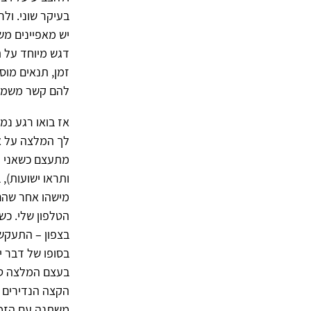
בעיקר שוני. ול
יש מאפיינים משו
דגש מיוחד על ת
זמן, תנאים מוס
להם קשר משמעות
אז בואו רגע נמ
לך המלצה על א
מתעצם כשאני חו
ותראו ישועות),
מישהו אחר שהם 
הטלפון שלי. כש
בסופו של דבר י
בעצם המלצה טו
הקצה הנדירים 
משתנה עם הזמן