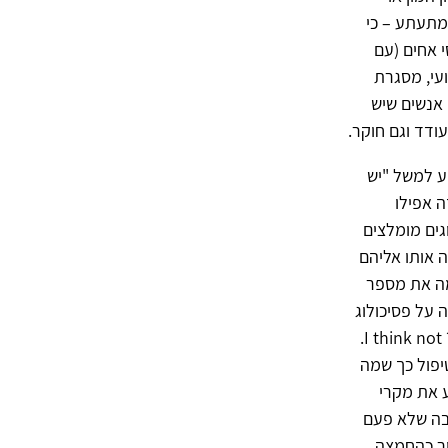
 מתעתע – כי
י אחים (עם
ועי, מסגרת
 אנשים שיש
ודד וגם חוקר.
ע למשל "יש
 אפילו
גים מומלצים
ה אותו אליהם
מה את מספר
 על פסיכולוג
בצפון – התעקש ולא הרפה. רציונלי? כמו לבקש המלצה על טוסטר אובן או שיפוצניק? I think not.
טיפול כך שמה
 את מקרי
בה שלא פעם
ר כהחמצה.