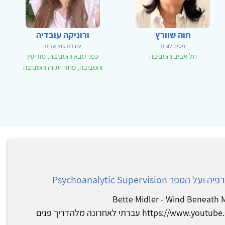
חוה שוורץ
ורוניקה עובדיה
פסיכולוגית
עובדת סוציאלית
תל אביב והסביבה
כפר סבא והסביבה, מודיעין
והסביבה, פתח תקוה והסביבה
Psychoanalytic Supervi
ומלצת: Bette Midler - Wind Beneath My Wings
https://www.youtube.com/watch?v=0iAzMRKFX3c עברתי לאחרונה מלהדריך פנים