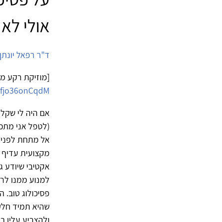
אולי לא
ד"ר רפאל יונתן
[מוזיקת רקע מומ
=fjo36onCqdM
אם היה לי שקל 
(לטפל אני מתכוו
אל מתחת לפני ה
מקצועית עדיף מ
אקטיבי שיודע גם
למנוע ממנו לרא
פסיכולוג טוב. 
שהיא תמיד חלקית
ולהצביע עליו ב