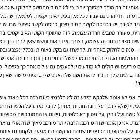
 אותי זה רק הופך למסובך יותר. כי לא תמיד מתחשק לחלוק ויש גם 
בדמות הזו ייהרס גם עבורי. כל אלו בעיניי אינדיקציות למשאלה שהמל
גיד לצורך. יש בכניסה לקשר תמיד סיכון. כניסה לקשר טיפולי שבו יש 
ית, מעורר מטבעו חרדה עצומה. לזה מתווסף הקושי האובייקטיבי ב
ים מצויים בחרדה עצומה, בצורך ואי וודאות וחשש שאין להם דרך רצי
– מנסים לחלוק באחריות, להיאחז גם בקש באותות ובכללי אצבע ובסו
ההחלטות הגדולות בחיים כמו למשל בבחירת בן זוג) בוחרים באופן שה
ם מודעים ושיקולים לא מודעים שלפעמים גם עולים אחר כך בטיפול. 
...השם שלך הזכיר לי את השם של האקס שלי...רציתי מישהו שאין שו
'.
. אני לא אומר שלבקש מידע זה לא רלבנטי כי גם ככה הכל מאוד אישי
עיניי (שלא לדבר על חובה חוקית ואתית) לקבל מידע על הכשרה ורישו
גישה ועל וותק ועל ניסיון באוכלוסיות, גישות או התמודדויות מסוימות
ות. אני כן אומר שזה מורכב. הרבה יותר מורכב מאיך שזה אולי נראה
ב על המקומות הפנימיים שמהם הבקשה הזו מגיעה ולקחת גם אותם ב
נה חתומה על פסיכולוגים – זה כל הקטע ברישיון. פסיכולוגים מומח