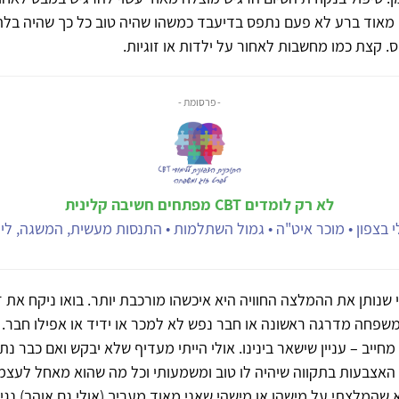
 מאוד ברע לא פעם נתפס בדיעבד כמשהו שהיה טוב כל כך שהיה בלת
ס. קצת כמו מחשבות לאחור על ילדות או זוגיות.
- פרסומת -
לא רק לומדים CBT מפתחים חשיבה קלינית
 בצפון • מוכר איט"ה • גמול השתלמות • התנסות מעשית, המשגה, ליוו
שנותן את ההמלצה החוויה היא איכשהו מורכבת יותר. בואו ניקח את 
פחה מדרגה ראשונה או חבר נפש לא למכר או ידיד או אפילו חבר. מ
מחייב – עניין שישאר בינינו. אולי הייתי מעדיף שלא יבקש ואם כבר נ
האצבעות בתקווה שיהיה לו טוב ומשמעותי וכל מה שהוא מאחל לעצמ
א שהמלצתי על מישהו או מישהי שאני מאוד מעריך (אולי גם אוהב) נגי