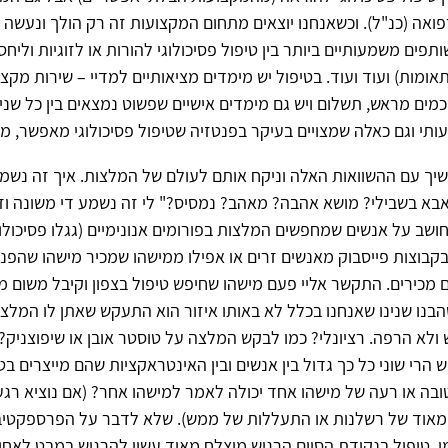
רפואה (כנ"ל). וכשאנחנו יוצאים מתחום המקצועות זה רק הולך ונעשה
תפים משמעותיים ביותר בין טיפול פסיכולוגי להורות או לזוגיות וליחס
אומות) ועוד ועוד. בטיפול יש מימדים מציאותיים למדיי – שירות מקצ
כמים מראש, תשלום ויש גם מימדים אישיים שפשוט נמצאים בין כל שני
י וגם כאלה שמצויים בעיקר בפנטזיה שטיפול פסיכולוגי מאפשר, מע
שיך עם ההשוואות האלה וניקח אותם לעולם של המלצות. איך זה נשמ
בא בשבילי? מושא אהבה? מאהב? נמסיס?" לי זה נשמע די משונה וזה
שב על אנשים שמחפשים המלצות בפורומים אנונימיים (גגלו פסיכולו
 בקבוצות פייסבוק מאנשים זרים או אפילו ממישהו שמכיר מישהו שהפנ
מכירים. התקשר אליי פעם מישהו שחיפש טיפול בצפון וקיבל משום 
הבנו שנינו שאנחנו בכלל לא באותו איזור הוא התעקש שאתן לו המלצה
ש הרי שוני כל כך גדול בין אנשים ובין האינטראקציות שהם מייצרים ב
בה או רעה של מישהו אחד יכולה לאמר למישהו אחר? (אם נוציא רגע
מאוד של רשלנות או התעללות של ממש). שלא לדבר על הפרספקטי
. טיפול בנקודת הסיום הרגיש מוצלח מאוד עשוי להרגיש במבט לאחו