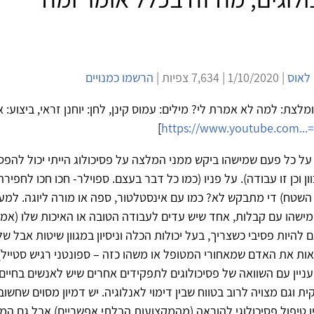
 לאוס
| 1/10/2020 | 7,634 צפיות |
הרשמו כמנויים
לצת: למה לא אמרת לי? מילים: עמוס קינן, לחן: יוחנן זראי, ביצוע: 
]
https://www.youtube.com...
על כל פעם שמישהו ביקש ממני המלצה על פסיכולוג הייתי יכול להפס
ן וכן זו עבודה). על פניו (כמו כל דבר בעצם. ספוילר- חכו חכו לחפירה
שטח) די מתבקש לא? כמו עם אינסטלטור, ספה או מורה ליוגה. למע
ישהו עם קבלות, אחד שיש עדים לעבודה הטובה או האיכות שלו (אמפ
 להיות פסיבי כשצריך, בעל יכולות הכלה וניסיון במגוון שיטות אבל של
ות את האדם שמאחורי המטופל או משהו כזה – ספונטני רגיש סטייל).
העניין עם השוואה של פסיכולוגים לתפקידים אחרים שיש לאנשים בחיים
 וגם מצויה לרוב בטווח שבין דימוי לאנלוגיה. יש דמיון מסוים שחשו
ין טיפול פסיכולוגי להוראה (מהמקצועות הבלתי אפשריים) אבל גם המון