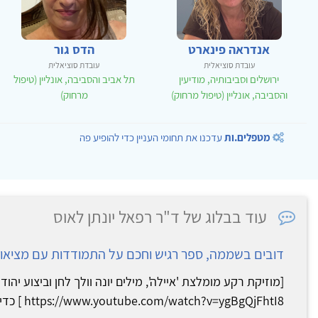
אנדראה פינארט
הדס גור
עובדת סוציאלית
עובדת סוציאלית
ירושלים וסביבותיה, מודיעין
תל אביב והסביבה, אונליין (טיפול
והסביבה, אונליין (טיפול מרחוק)
מרחוק)
מטפלים.ות
עדכנו את תחומי העניין כדי להופיע פה
עוד בבלוג של ד"ר רפאל יונתן לאוס
דובים בשממה, ספר רגיש וחכם על התמודדות עם מציאות 
[מוזיקת רקע מומלצת 'איילה', מילים יונה וולך לחן וביצוע יהודי
https://www.youtube.com/watch?v=ygBgQjFhtI8 ] כדי שלא...