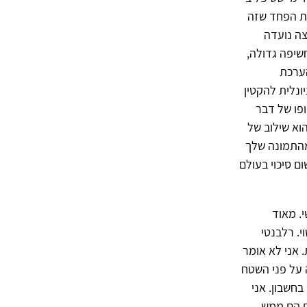
את הפחד שזה
צה נועדה
חשיפה גדולה,
הערכת
ונלית להקטין
פו של דבר
וא שילוב של
מהתמונה שלך
ם סיכוי בעולם
. מאוד
י. רלבנטי
. אני לא אומר
 על פני השטח
חשבון. אני
ים הם ממש