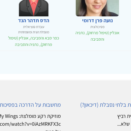
נועה פרן דרומי
הדס תדהר הנד
פסיכולוגית
עובדת סוציאלית
אונליין (טיפול מרחוק), נתניה
מטפלת זוגית ומשפחתית
כפר סבא והסביבה, אונליין (טיפול
והסביבה
מרחוק), נתניה והסביבה
בלתי נסבלת (דיכאון?)
מחשבות על הדרכה בפסיכותרפיה ועל הספר sion
ת רביץ
מוזיקת רקע מ