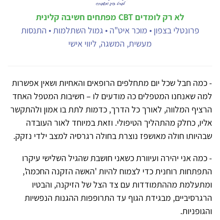
לא רק לומדים CBT מפתחים חשיבה קלינית
פרונטלי בצפון • מוכר איט"ה • גמול השתלמות • התנסות
מעשית, המשגה, ליווי אישי
- כמה חבל שכל יום מתחלפים הרופאים והאחיות ושאין אפשרות
למה שאנחנו המטפלים כה מודעים לו – חשיבות המטפל האחד
הרציף המלווה, לאורך כל הדרך, כדמות לתת בו אמון ולהתקשר
אליו, כחלק מהתהליך הטיפולי. וזאת במיוחד לאור העובדה
שבהיותו חולה מאושפז נוצרת בחולה רגרסיה למצב ילדי נזקק.
- כמה אני יהירה ועיוורת כשאני חושבת שהגיל השלישי עיקרו
התפתחות רוחנית כדי לצמוח להיות 'האשה הזקנה החכמה',
ומתעלמת מההתמודדות עם צד הצל של הזיקנה, והבטיו
הרגרסיביים, מבגידת הגוף עד התרופפות ההגנות הנפשיות
והגופניות.