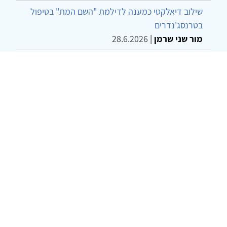
שילוב דיאלקטי כמענה לדילמת "השם המת" בטיפול
בטרנסג'נדרים
מור שני שרמן
|
28.6.2026
מחויבות חברתית כעמדה אתית-טיפולית: שרטוט
מחדש של גבולות המקצוע
ד"ר יהונתן דבש ומאיה פרבר
|
26.6.2026
© 2002-2026 כל הזכויות שמורות
צרו קשר
הצהרת נגישות
אמנת שימוש
מדיניות