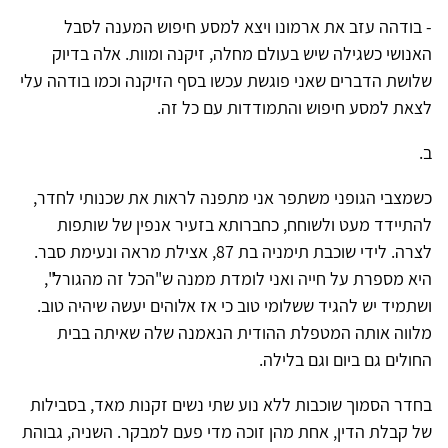
- בודהה עזב את ארמונו ויצא למסע חיפוש המענה לסבל
האנושי כשגילה שיש בעולם מחלה, זיקנה ומוות. אלה בדיוק
שלושת הדברים שאני פוגשת עכשו בסף הזיקנה וכמו בודהה עלי
לצאת למסע חיפוש והתמודדות עם כל זה.
ב.
כשמצבי הגופני משתפר אני מתפנה לראות את שכנותי לחדר,
להתיידד מעט ולשוחח, כחברותא בזעיר אנפין של שותפות
לצרה. לידי שוכבת תימניה בת 87, אצילת מראה ונעימת סבר.
היא מספרת על חייה ואני לומדת ממנה ש"הכל זה מהגורל",
ושתמיד יש להגיד ששלומי טוב כי אז אלוהים יעשה שיהיה טוב.
מלווה אותה המטפלת ההודית הנאמנה שלה שאיתה בבית
החולים גם ביום וגם בלילה.
בחדר הסמוך שוכבות ללא נוע שתי נשים זקנות מאד, בסבילות
של קבלת הדין, אחת מהן זוכה מדי פעם למבקר. השניה, גבוהת