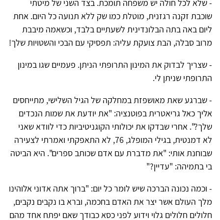
- שלא לכל חולה יש משפחה תומכת. בצד השני של מיטתי
שוכבת זקנה רגזנית, מוטלת כמו שק ללא תנועה כל היום. אחת
ליום באה בתה הבלונדינית לשעתיים בלבד, וכשאמה מיבבת
מרוב סבלה, הבת צועקת עליה: תפסיקי עם הבכי והשטויות שלך!
- שצריך לבדוק את המינון התרופתי הניתן. פעמיים שגו במינון
התרופתי שניתן לי.
- שברגע שאת מאושפזת במחלקה של הגיל השלישי, מתייחסים
אליך כאל גריאטרית בפוטנציה: "את יודעת את שמות הנכדים
שלך?". אחרי שבדקו את יכולותי הקוגניטיביות כדי לוודא שאני
לא דמנטית, בגילי המופלג, 76, לא התאפקתי ואמרתי לצעירה
שבוחנת אותי: "את מדברת עם אדם שכותב ספרים". היא הביטה
בי בתמיהה: "עדיין?"
- וכמה נכונה הברכה שיש לומר כל יום: "ברוך אתה אדוני אלוהינו
מלך העולם אשר יצר את האדם בחכמה, וברא בו נקבים נקבים,
חלולים חלולים גלוי וידוע לפני כסא כבודך שאם יפתח אחד מהם