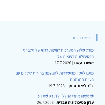
נצפים ביותר
מודל שלוש המערכות לוויסות רגשי של גילברט
בפסיכולוגיה רפואית של
יששכר עשת
|
17.7.2026
מאגו לאקו: מהישרדות להגשמה בהורות לילדים עם
בעיות התנהגות
ד"ר ליאור סומך
|
19.7.2026
יֵשׁ מַשֶּׁהוּ אַחֲרֵי הֶחָלָל, יֶלֶד, רַק שֶׁתֵּדַע
עלון פסיכולוגיה עברית
|
26.7.2026