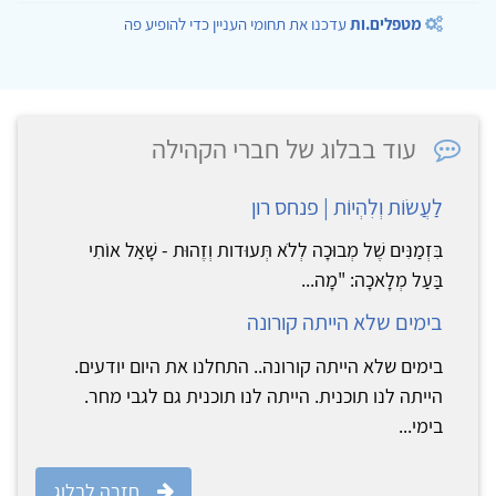
מטפלים.ות
עדכנו את תחומי העניין כדי להופיע פה
עוד בבלוג של חברי הקהילה
לַעֲשׂוֹת וְלִהְיוֹת | פנחס רון
בִּזְמַנִּים שֶׁל מְבוּכָה לְלֹא תְּעוּדות וְזֶהוּת - שָׁאַל אוֹתִי
בַּעַל מְלָאכָה: "מָה...
בימים שלא הייתה קורונה
בימים שלא הייתה קורונה.. התחלנו את היום יודעים.
הייתה לנו תוכנית. הייתה לנו תוכנית גם לגבי מחר.
בימי...
חזרה לבלוג