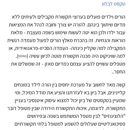
טקסט לבלוג
הורים וילדים פועלים בערוצי תקשורת מקבילים ולעיתים ללא
מדיום שיתווך בינהם. להורה יש צורך וחובה לנהל את המציאות
עבור ילדו ולכן הוא יטה לעשות שימוש בשפה מעצבת - מלאת
הוראות והנחיות. זה בהכרח מאלץ הורים לפעול מעמדה רגשית
המקבילה למה שקליין כינתה- העמדה הסכיזו-פראנואידית, או
למה שויניקוט היה מכנה תקשורת מוטה לכיוון עשיה
(
).
DOING
מטפלים עשויים להציע עצמם כמדיום מאזן - זה שמשלים את
החסר..
קשה מאד לחשוב על מערכת יחסים בין הורה לילד במונחים
קליינינים, אבל ביון בא לעזרתנו והציע את מודל המיכל, ומי
שמעיין בטקסטים של ביון יכול למצוא עיסוק איטנסיבי בעניין
התקשורת. לדוגמה, איכות התקשורת הירודה שבין מטופל דובר
"הלוצינוזיס" לבין מטפל המשתמש בשפה ובפירושים
פסיכואנליטיים שעלולים להשמע למטופל בלתי תקשורתיים