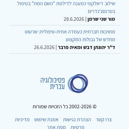
אקטיביות טיפולית כעמדה נפשית של נוכחות בטיפול
הדינמי הממוקד
ד"ר יעקב יבלון
|
9.7.2026
יֵשׁ מַשֶּׁהוּ אַחֲרֵי הֶחָלָל, יֶלֶד, רַק שֶׁתֵּדַע
עלון פסיכולוגיה עברית
|
26.7.2026
מעוררי עניין
אקטיביות טיפולית כעמדה נפשית של נוכחות בטיפול
הדינמי הממוקד
ד"ר יעקב יבלון
|
9.7.2026
מאגו לאקו: מהישרדות להגשמה בהורות לילדים עם
בעיות התנהגות
ד"ר ליאור סומך
|
19.7.2026