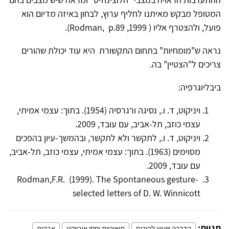
המטופל מבקש מאיתנו לחליף ערוץ, לבחון באיזה מדיום הוא
פועל, ולהצטרף אליו ( Rodman, p.89 ,1999).
נראה ש"מומחיות" בתחום התקשורת היא עוד יכולת שהורים
צריכים ל"הצטיין" בה.
ביבליוגרפיה:
ויניקוט, ד. ו., נסיגה ורגרסיה (1954). בתוך: עצמי אמיתי,
עצמי כוזב, תל-אביב, עם עובד, 2009.
ויניקוט, ד. ו., לתקשר ולא לתקשר, ובהמשך-עיון בהפכים
מסוימים (1963). בתוך: עצמי אמיתי, עצמי כוזב, תל-אביב,
עם עובד, 2009.
Rodman,F.R. (1999). The Spontaneous gesture-
selected letters of D. W. Winnicott
תגיות:
הדרכה וייעוץ להורים
תיאוריות יחסי אובייקט
אבהות