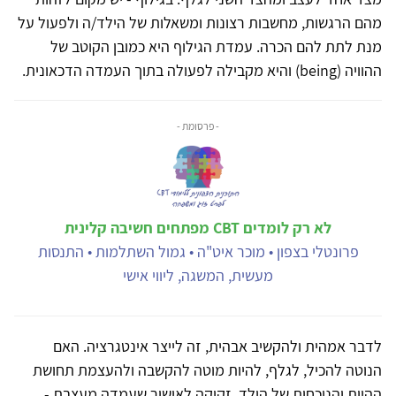
מהם הרגשות, מחשבות רצונות ומשאלות של הילד/ה ולפעול על
מנת לתת להם הכרה. עמדת הגילוף היא כמובן הקוטב של
ההוויה (being) והיא מקבילה לפעולה בתוך העמדה הדכאונית.
- פרסומת -
לא רק לומדים CBT מפתחים חשיבה קלינית
פרונטלי בצפון • מוכר איט"ה • גמול השתלמות • התנסות
מעשית, המשגה, ליווי אישי
לדבר אמהית ולהקשיב אבהית, זה לייצר אינטגרציה. האם
הנוטה להכיל, לגלף, להיות מוטה להקשבה ולהעצמת תחושת
ההיות והנוכחות של הילד, זקוקה לאישור שעמדה מעצבת -