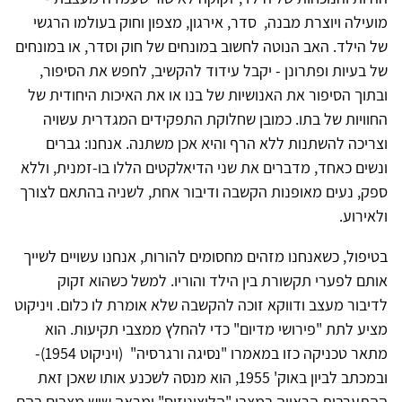
מועילה ויוצרת מבנה, סדר, אירגון, מצפון וחוק בעולמו הרגשי
של הילד. האב הנוטה לחשוב במונחים של חוק וסדר, או במונחים
של בעיות ופתרונן - יקבל עידוד להקשיב, לחפש את הסיפור,
ובתוך הסיפור את האנושיות של בנו או את האיכות היחודית של
החוויות של בתו. כמובן שחלוקת התפקידים המגדרית עשויה
וצריכה להשתנות ללא הרף והיא אכן משתנה. אנחנו: גברים
ונשים כאחד, מדברים את שני הדיאלקטים הללו בו-זמנית, וללא
ספק, נעים מאופנות הקשבה ודיבור אחת, לשניה בהתאם לצורך
ולאירוע.
בטיפול, כשאנחנו מזהים מחסומים להורות, אנחנו עשויים לשייך
אותם לפערי תקשורת בין הילד והוריו. למשל כשהוא זקוק
לדיבור מעצב ודווקא זוכה להקשבה שלא אומרת לו כלום. ויניקוט
מציע לתת "פירושי מדיום" כדי להחלץ ממצבי תקיעות. הוא
מתאר טכניקה כזו במאמרו "נסיגה ורגרסיה" (ויניקוט 1954)-
ובמכתב לביון באוק' 1955, הוא מנסה לשכנע אותו שאכן זאת
ההתערבות הראויה במצבי "הלוצינוזיס" ומראה שיש מצבים בהם