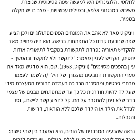
לחלוטין. הלוצינוזיס היא למעשה שפה פסיכוטית שנוצרת
משיבוש במנגנוני אלפא, ובמילים עכשיויות - מצב בו יש תקלה
בממיר
.
ויניקוט מאד לא אהב את המונחים הפסיכופתולוגיים ולכן הציע
שפה שנובעת קודם כל התפתחות בריאה. הוא היה מחוייב מאד
להקדיש תאוריה נפרדת לתקשורת במקביל לתיאוריה אודות
יחסים, והקדיש לעניין מאמר: "לתקשר ולא לתקשר ובהמשך -
עיון בהפכים מסוימים" (ויניקוט, 1963). שם, הוא מדגיש מאד את
פערי התקשורת הנובעים מהצורך של הילד/ה לשמר לעצמו
מרחבי פרטיות ומהסכנה הכרוכה בעמדה ההורית המעצבת מידי
שעלולה להיות חודרנית כל כך עד שמתפתחים מבנים של עצמי
כוזב שלא ניתן להתגבר עליהם. קל להציע קשה ליישם.., נסו
לגדל את הילד או הילדה שלכם ללא הוראות, דרישות
והגבלות..
נראה שהבעיה המרכזית של הורים, היא המעבר בין שתי גישות:
מצד אחד לעצב ומהצד השני לגלף. בגילוף - יש מקום לזהות