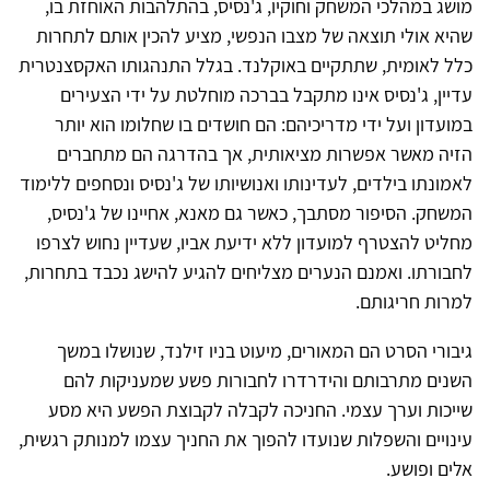
מושג במהלכי המשחק וחוקיו, ג'נסיס, בהתלהבות האוחזת בו,
שהיא אולי תוצאה של מצבו הנפשי, מציע להכין אותם לתחרות
כלל לאומית, שתתקיים באוקלנד. בגלל התנהגותו האקסצנטרית
עדיין, ג'נסיס אינו מתקבל בברכה מוחלטת על ידי הצעירים
במועדון ועל ידי מדריכיהם: הם חושדים בו שחלומו הוא יותר
הזיה מאשר אפשרות מציאותית, אך בהדרגה הם מתחברים
לאמונתו בילדים, לעדינותו ואנושיותו של ג'נסיס ונסחפים ללימוד
המשחק. הסיפור מסתבך, כאשר גם מאנא, אחיינו של ג'נסיס,
מחליט להצטרף למועדון ללא ידיעת אביו, שעדיין נחוש לצרפו
לחבורתו. ואמנם הנערים מצליחים להגיע להישג נכבד בתחרות,
למרות חריגותם.
גיבורי הסרט הם המאורים, מיעוט בניו זילנד, שנושלו במשך
השנים מתרבותם והידרדרו לחבורות פשע שמעניקות להם
שייכות וערך עצמי. החניכה לקבלה לקבוצת הפשע היא מסע
עינויים והשפלות שנועדו להפוך את החניך עצמו למנותק רגשית,
אלים ופושע.