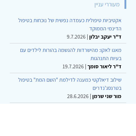
מעוררי עניין
אקטיביות טיפולית כעמדה נפשית של נוכחות בטיפול
הדינמי הממוקד
ד"ר יעקב יבלון
|
9.7.2026
מאגו לאקו: מהישרדות להגשמה בהורות לילדים עם
בעיות התנהגות
ד"ר ליאור סומך
|
19.7.2026
שילוב דיאלקטי כמענה לדילמת "השם המת" בטיפול
בטרנסג'נדרים
מור שני שרמן
|
28.6.2026
מחויבות חברתית כעמדה אתית-טיפולית: שרטוט
מחדש של גבולות המקצוע
ד"ר יהונתן דבש ומאיה פרבר
|
26.6.2026