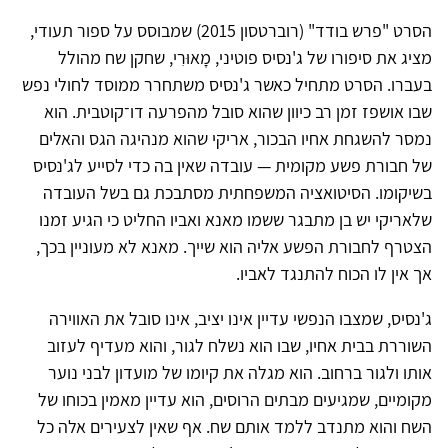
הסרט "פרש בודד" (רוברטסון 2015) שמבוסס על ספור תעודי,
מציג את סיפורו של ג'נסיס פוטיני, מָאוּרִי, שחקן שח מהולל
בעברו. הסרט מתחיל כאשר ג'נסיס משתחרר ממוסד לחולי נפש
שבו אושפז זמן רב כיוון שהוא סובל מהפרעה דו־קוטבית. הוא
נמסר להשגחת אחיו הבכור, אריקי שהוא מנהיגה הגס והאלים
של חבורת פשע מקומית — עובדה שאין בה כדי לסייע לג'נסיס
בשיקומו. הסיטואציה המשפחתית מסתבכת גם בשל העובדה
שלאריקי יש בן מתבגר ששמו מאנא ואביו החליט כי הגיע זמנו
הצטרף לחבורת הפשע אליה הוא שייך. מאנא לא מעוניין בכך,
אך אין לו הכוח להתנגד לאביו.
ג'נסיס, שמצבו הנפשי עדיין אינו יציב, אינו סובל את האווירה
השוררת בבית אחיו, שבו הוא נשלח לגור, והוא מעדיף לעזוב
אותו ולגור ברחוב. הוא מגלה את קיומו של מועדון לבני נוער
מקומיים, שמגיעים מבתים הרוסים, הוא עדיין מאמין בכוחו של
השח והוא מתנדב ללמד אותם שח. אף שאין לצעירים אלה כל