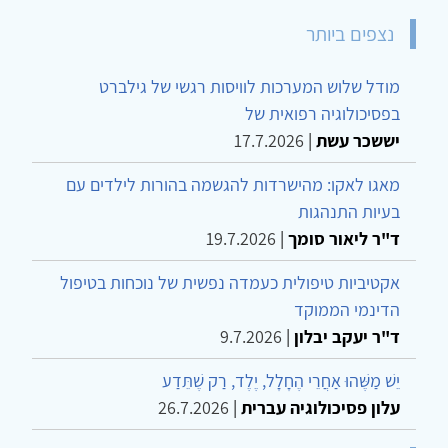
נצפים ביותר
מודל שלוש המערכות לוויסות רגשי של גילברט
בפסיכולוגיה רפואית של
יששכר עשת
|
17.7.2026
מאגו לאקו: מהישרדות להגשמה בהורות לילדים עם
בעיות התנהגות
ד"ר ליאור סומך
|
19.7.2026
אקטיביות טיפולית כעמדה נפשית של נוכחות בטיפול
הדינמי הממוקד
ד"ר יעקב יבלון
|
9.7.2026
יֵשׁ מַשֶּׁהוּ אַחֲרֵי הֶחָלָל, יֶלֶד, רַק שֶׁתֵּדַע
עלון פסיכולוגיה עברית
|
26.7.2026