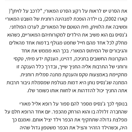
את הסרט יש לראות על רקע הסרט המאורי, "לרכב על לויתן"(
קארו 2002), בו ילדה הופכת למנהיגה רוחנית של השבט המאורי
ומשיבה את הלוויתן, חית הטוטם של המאורים, לערכו הפולחני.
ג'נסיס גם הוא משיב את הילדים למקורותיהם המאוריים, כשהוא
מחלק לכל אחד מהם חייל שחמט מגולף בדמות אחד מהאלים
והגיבורים של המיתוס המאורי. בכך הוא מממש את אחד
העקרונות החשובים בחניכה, דהיינו, הענקת ידע מיתי, טקסי
ורוחני של התרבות אליה החניך שייך, ובדרך כלל הענקה זו
מתקיימת באמצעות טקס והענקת מתנה סמלית רוחנית.
המתנה שג'נסיס נותן היא דמות מגולפת שמסמלת גיבור תרבות
אתה החניך יכול להזדהות או לחוות אותו כשומר שלו.
בנוסף לכך ג'נסיס מספר להם ספור על רופא אליל מאורי
שהחברה זלזלה בו והוא הורחק מהכפר. יום אחד הרופא חלם על
מפלצת גדולה שתתקיף את הכפר וילד יציל אותם. ואמנם כך
היה, וכשהילד הזהיר והציל את הכפר משטפון גדול שהיה