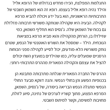
התגלמות המפלצת, הכירו מחדש בגדולתו של הרופא אליל
והילד נהיה רופא אליל בעצמו. רופא זה הוא השמאן השבטי של
התרבותיות הראשוניות, הוא בעל ידע ויכולת להביא מרפא
לקהילה. הבעיה היא שקהילה שנותקה משורשי תרבותה מזלזלת
גם בכוח של השמאן שלה. ג'נסיס הוא תחליף השמאן, כמי
שזילזלו בו, הורחק מהקהילה והוא מביא מרפא במציאות
הנוכחית. הילד – שמסמל את השורש האוטנטי של הנפש, שטרם
נותק משורשיו הלא-מודעים, יכול לסייע לקהילה מפני הכוחות
הרסניים שפועלים עליה, כמו שהילדים במועדון השח יכולים
להציל את עצמם והקהילה המאורית מההרס התרבותי-רוחני.
ההרס של החברה המאורית שגלתה מתרבותה מתבטא הן
בכנופיות הפשע והן בחולי הנפשי. והנה דווקא מבעד החולי
הנפשי מתגלה הנפש הבריאה ביסודה, של ג'נסיס, השמאן,
המרפא הפצוע, מתוך קשריו לערכים של נתינה, סיוע לזולת,
מחויבות למשימה, וקשר למיתוס השבטי.