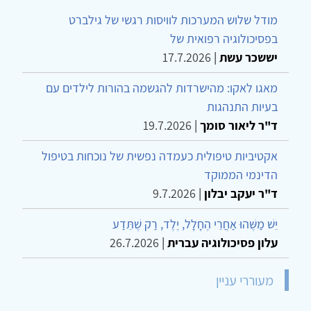
מודל שלוש המערכות לוויסות רגשי של גילברט
בפסיכולוגיה רפואית של
יששכר עשת
|
17.7.2026
מאגו לאקו: מהישרדות להגשמה בהורות לילדים עם
בעיות התנהגות
ד"ר ליאור סומך
|
19.7.2026
אקטיביות טיפולית כעמדה נפשית של נוכחות בטיפול
הדינמי הממוקד
ד"ר יעקב יבלון
|
9.7.2026
יֵשׁ מַשֶּׁהוּ אַחֲרֵי הֶחָלָל, יֶלֶד, רַק שֶׁתֵּדַע
עלון פסיכולוגיה עברית
|
26.7.2026
מעוררי עניין