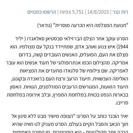
רות נצר
| 14/8/2015 | 5,751 צפיות |
הרשמו כמנויים
"תנועת המצלמה היא הכרעה מוסרית" (גודאר)
הסרט עוקב אחר הצלם הברזילאי סבסטיאן סאלאגדו ( יליד
1944) איש צנוע ואוהב אדם, שמתיידד בנקל עם מצולמיו. הוא
מצלם את העם, הפועלים, האנשים העובדים קשה, בדרום
אמריקה. מהצילום הכמו אנתרופולוגי של תעוד אנשים הוא עובר
לאפריקה. שם צילומיו של סלגאדו מתעדים את המציאות
האלימה העכשווית. תיעוד הרעב ורצח העם ברואנדה ובקונגו,
תיעוד הזוועות, המגורשים הרעבים המוזלמנים, הגוויות. האסון
בבארות הנפט בכווית במלחמת המפרץ, ובלב אירופה במלחמת
סרייבו.
יאיר הוכנר כותב על הסרט: "הצופה מישיר מבט ללא סינון אל
תוך הכאב והסבל הקיים בעולם. הסרט מעניק לנו חוויה שהיא
הרבה יותר מקולנועית - היא הומניטרית, וזו הסיבה האמיתית