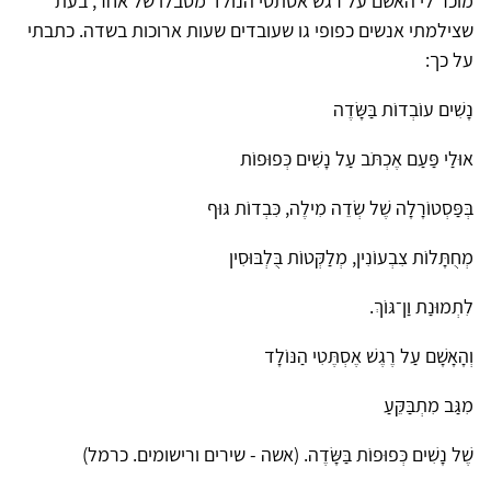
מוכר לי האשם על רגש אסתטי הנולד מסבלו של אחר, בעת
שצילמתי אנשים כפופי גו שעובדים שעות ארוכות בשדה. כתבתי
על כך:
נָשִׁים עוֹבְדוֹת בַּשָּׂדֶה
אוּלַי פַּעַם אֶכְתֹּב עַל נָשִׁים כְּפוּפוֹת
בְּפַּסְטוֹרָלָה שֶׁל שְׂדֵה מִילֶה, כִּבְדוֹת גּוּף
מְחֻתָּלוֹת צִבְעוֹנִין, מְלַקְּטוֹת בֻּלְבּוּסִין
לִתְמוּנַת וַן־גּוֹךְ.
וְהָאָשָׁם עַל רֶגֶשׁ אֶסְתֶּטִי הַנּוֹלָד
מִגַּב מִתְבַּקֵּעַ
שֶׁל נָשִׁים כְּפוּפוֹת בַּשָּׂדֶה. (אשה - שירים ורישומים. כרמל)