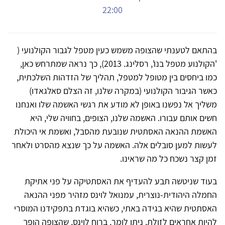
22:00
בהתאם לטענתי שהצופה משמש כעין מטפל לגבור הקולנועי (
'הקולנוע מטפל בנו', רסלינג. 2013), כך נראה שמתרחש כאן,
כמו ביחסים בין מטופל למטפל, תהליך של הזדהות השלכתית,
כאשר הגיבור הקולנועי (במקרה שלנו, זה הצלם סאלגאדו)
משליך אל נפשנו באופן לא מודע את רגשי האשמה שלו ואנחנו
חשים אותם עבורו. האשמה שלנו, הצופים, בחוויה שלי, היא
האשמת ההנאה האסתטית שנובעת מהסבל, ואשמת אי היכולת
לעשות למען סובלים אלה. האשמה על כך שנצא מהסרט ולאחר
זמן קצר נשכח כל מה שראינו.
בעוד שניטשה תבע להעדיף את האסתטיקה על פני אתיקת
החמלה היהודית-נוצרית, עמנואל לוינס מזהיר מפני ההנאה
האסתטית שהיא בגידה באתי, כשהיא בוגדת בתפקידנו המוסרי
להיות אחראים לזולת. ניתן לומר, ברוח לוינס, שהצופה הופך