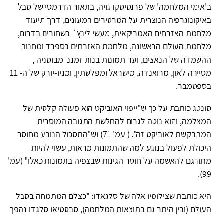
ב'אימי המלחמה' של פרנסיסקו גויה, בתאור הדרמטי של סבל
באיקונוגרפיה הנוצרית על המרטירים המעונים, דרך תיעוד
מלחמת האזרחים האמריקאית, מעשי לינץ´ בשחורים בדרום,
מלחמת העולם הראשונה, מלחמת האזרחים בספרד ומחנות
ההשמדה של הנאצים, ועד תמונות בנות זמננו מבוסניה ,
מסיירה לאון, מרואנדה, מישראל ומפלשתין, ומניו-יורק של ה- 11
בספטמבר.
סונטג כותבת על כך ש"ייפוי האוביקט הוא פעולה קלסית של
המצלמה, והוא נוטה לגרום להחלשת התגובה המוסרית
המתבקשת לאוביקט זה". ( עמ' 71) וש"התסכול הנובע מחוסר
היכולת לפעול בנוגע למה שהתמונות מראות, עשוי להיות
מתורגם להאשמה על חוסר הגינות שבצפיה בתמונות כאלו" (עמ'
99).
היא כותבת שצילומיו אלה של סלגאדו: "כצלם המתמחה בסבל
העולם (ובין היתר גם בתוצאות המלחמה), סבסטיאו סלגדו נהפך