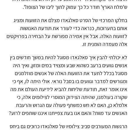
ש'מלח הארץ' חודר כל כך עמוק לתוך ליבו של הצופה".
בחלקו המרכזי של הסרט סאלגאדו מצלם את הזוועות ומציג
אותם בתערוכות, כנראה כדי לעורר את תודעת האנושות
לזוועות האלה. אבל אין אמירה מפורשת על הבחירה בפרויקטים
אלה מעמדה הומנית זו.
לא יכולתי להבין איך סאלגאדו מסוגל להיות במשך חודשים בין
אנשים גוועים ברעב כשהוא שבע ומצויד במים ומזון, ואיך היה
מסוגל בכלל לתעד את הזוועות האלה של אנשים מוזלמנים
ומגורשים למדבר וגוועים בו בסבל נוראי. אולי היתה לו, אף כי
אינו אומר זאת, תודעת שליחות להביא לידיעת העולם את מה
שקורה בעולמנו, שהיתה הצידוק המוסרי לצילומים אלה, כי
אלמלא כן, האם לא חש כמשתף פעולה עם הגרוש והרעבת
האנשים עד מוות? והאם אנו בעת צפייתנו איננו שותפים לרוע?
הרגשות המעורבים סביב צילומיו של סאלגאדו כרוכים גם ביחס