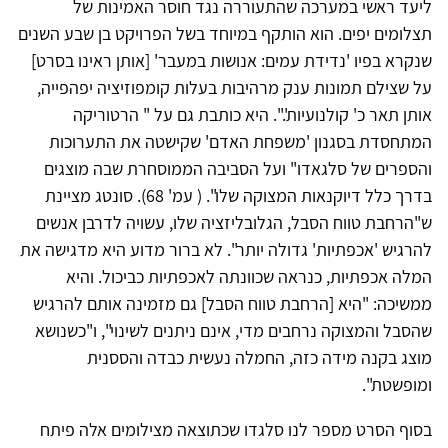
ליעד ראשי במערכה שהתעוררה נגד חוסר האמינות של
תצלומים יפים. הוא הותקף במיוחד בשל הפרויקט בן שבע השנים
שנקרא בפיו 'נדידת עמים: אנושות במעבר' [אותן ראינו בסרט]
על שצילם תמונות ענק מרהיבות בעלות קומפוזיציה יפהפייה,
אותן תאר כ' קולנועיות'.". היא כותבת גם על " הרטוריקה
המתחסדת בסגנון 'משפחת האדם' שקישטה את התערוכות
והספרים של סלגאדו" ועל הסביבה הממוסחרת שבה מוצגים
בדרך כלל דיוקנאות המצוקה שלו". ( עמ' 68). סונטג מציינת
ש"הרחבת טווח הסבל, הגלובליזציה שלו, עשויה לדרבן אנשים
להרגיש 'אכפתיות' גדולה יותר". לא ברור מדוע היא מדגישה את
המלה אכפתיות, כנראה שכוונתה לאכפתיות כביכול. והיא
ממשיכה: "היא [הרחבת טווח הסבל] גם מזמינה אותם להרגיש
שהסבל והמצוקה נרחבים מדי, אינם ניתנים לשינוי", ו"כשנושא
מוצג בקנה מידה כזה, החמלה נעשית כבדה והססנית
ומופשטת".
בסוף הסרט מספר לנו סלגדו שכתוצאה מצילומים אלה פיתח