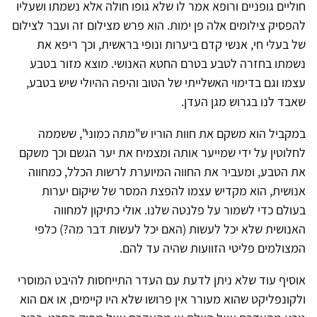
חוליים גופניים ורופא אמר לו שלא גופו חולה אלא נשמתו ושעליו
להפסיק צילומים אלה פן ימות. הוא פרש מצילום זה ועבר לצילום
של בעלי חי, אנשי קדם ביערות ונופי בראשית, וכך ריפא את
נשמתו בחזרה לטבע בטרם החטא האנושי. מוצא מזור בטבע
עצמו וגם בדימוי האשלייתי של הטוב והיפה ההיולי שיש בטבע,
שאבד לנו בגרוש מגן העדן.
במקביל הוא משקם את חוות הוריו ש"מתה כמוני", ששממה
לחלוטין על ידי שמייער אותה ומצמיח את יער הגשם וכך משקם
את הטבע, ומעביר את החווה המיוערת לרשות הכלל, כמחווה
אנושית, הוא מקדיש עצמו להפצת המסר של שיקום יערות
בעולם כדי לשמור על פלנטה שלנו. אולי כתיקון למחווה
האנושית שלא יכל לעשות (האם יכל לעשות דבר מה?) כלפי
המצולמים פליטי הזוועות שהיה עד להם.
אוסיף עוד שלא ניתן לדעת עם העדר התייחסות להיבט המוסרי
ולקונפליקט שהוא מעורר אין פרושו שלא היו קיימים, או אם הוא