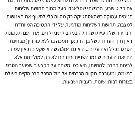
המצלמה. מה גם שמדובר באדם שהוא עצמו פליט ממולדתו, גם
אם פליט שבע. הרגשתי שסלאגדו פעל מתוך תחושת שליחות
פנימית עמוקה כשהאסתטיקה רק מהווה כלי לחשוף את האנושות
למצבה. תחושת השליחות מודגשת על ידי התמיכה המיוחדת
והנדירה של רעייתו שגידלה במקביל שני ילדים, אחד עם תסמונת
דאון תוך העדרות של בן הזוג אך תמכה בו ללא עוררין )מבחינתי
הסרט בכלל היה עליה... היא גם 4מ3ה שהוא שקע בדכאון עמוק.
החייאת היערות שיזמו השניים וחזרתם לא רק למולדתם אלא
לביתם החרב, להחיותו, היא כמו משחה על הפצעים שפוער הסרט
בנשמה, ומעוררת תקווה הכרחית אל מול הסבל הרב הקיים בעולם
בצורות רבות ושונות, רעבות ושבעות.