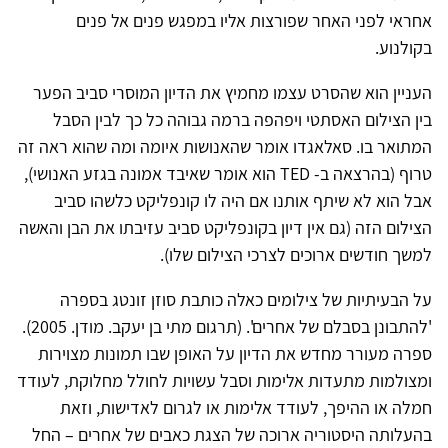
אחראי לפני האחר שפורצות אליו במפגש פנים אל פנים
בקולנוע.
העניין הוא שהסרט עצמו מחמיץ את הדיון המוסרי סביב הפער
בין הצילום האסתטי ויפהפה ברמה גבוהה כל כך לבין הסבל
המתואר בו. סאלאגדו אומר שהאנושות איומה ומה שהוא ראה זה
טרוף (בהרצאה ב- TED הוא אומר שאיבד אמונה בגזע האנושי),
אבל הוא לא שיתף אותנו אם היה לו קונפליקט כלשהו סביב
הצילום הזה (גם אין דיון בקונפליקט סביב עזיבתו את הבן והאשה
למשך חודשים ארוכים לצרכי הצילום שלו).
על הבעיתיות של צילומים כאלה כותבת סוזן זונטג בספרה
'להתבונן בסבלם של אחרים'. (תרגום מתי בן יעקב. מודן. 2005).
ספרה מעורר מחדש את הדיון על האופן שבו תמונות מצוירות
ומצולמות מתעדות אלימות וסבל עשויות לחולל מחלוקת, לעודד
חמלה או ההיפך, לעודד אלימות או לגרום לאדישות, וזאת
בהעלותה היסטוריה ארוכה של הצגת כאבים של אחרים – החל