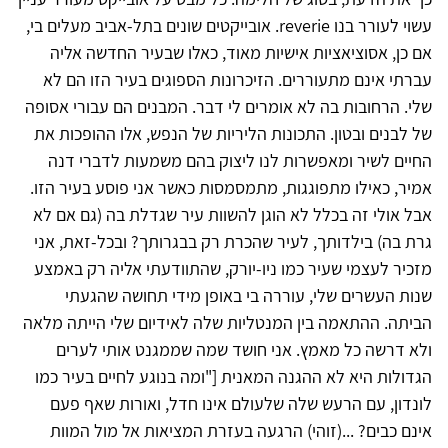
עשוי לעורר בנו reverie. אובייקטים שונים בתל-אביב מעלים בי,
אם כן, אסוציאציות אישיות מאוד, כאלו שבעיר החדשה אליה
עברתי אינם מתעוררים. הזיכרונות הספוגים בעיר הזו הם לא
שלי. הרחובות בה לא אומרים לי דבר. המבנים הם עבורי אסופה
של לבנים ובטון. התכונות הליריות של הנפש, אלו ההופכות את
החיים לשיר ומאפשרות לנו ליצוק בהם משמעות לדברי דנה
אמיר, כאילו מתפוגגות, מתמסמסות כאשר אני פוסע בעיר הזו.
אבל אולי זה בכלל לא הוגן להשוות עיר שגדלת בה (גם אם לא
גרת בה) בילדותך, לעיר שהכרת רק בבגרותך? ובכל-זאת, אני
מזכיר לעצמי שעיר כמו ניו-יורק, שהתוודעתי אליה רק באמצע
שנות העשרים שלי, עוררה בי באופן מידי תחושה שהגעתי
הביתה. ההתאמה בין המנטליות שלה לאידיום שלי הייתה מלאה
ולא דרשה כל מאמץ. אני חושד שמה שממגנט אותי לערים
הגדולות היא לא ההגנה המאנית ["ומה בנוגע לחיים בעיר כמו
לונדון, עם הרעש שלה שלעולם אינו חדל, ואורות שאף פעם
אינם כבים? ...(זוהי) הרגעה בעזרת המציאות אל מול המוות