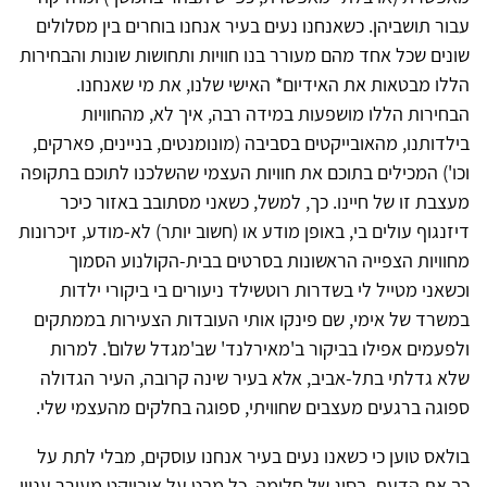
עבור תושביהן. כשאנחנו נעים בעיר אנחנו בוחרים בין מסלולים
שונים שכל אחד מהם מעורר בנו חוויות ותחושות שונות והבחירות
הללו מבטאות את האידיום* האישי שלנו, את מי שאנחנו.
הבחירות הללו מושפעות במידה רבה, איך לא, מהחוויות
בילדותנו, מהאובייקטים בסביבה (מונומנטים, בניינים, פארקים,
וכו') המכילים בתוכם את חוויות העצמי שהשלכנו לתוכם בתקופה
מעצבת זו של חיינו. כך, למשל, כשאני מסתובב באזור כיכר
דיזנגוף עולים בי, באופן מודע או (חשוב יותר) לא-מודע, זיכרונות
מחוויות הצפייה הראשונות בסרטים בבית-הקולנוע הסמוך
וכשאני מטייל לי בשדרות רוטשילד ניעורים בי ביקורי ילדות
במשרד של אימי, שם פינקו אותי העובדות הצעירות בממתקים
ולפעמים אפילו בביקור ב'מאירלנד' שב'מגדל שלום'. למרות
שלא גדלתי בתל-אביב, אלא בעיר שינה קרובה, העיר הגדולה
ספוגה ברגעים מעצבים שחוויתי, ספוגה בחלקים מהעצמי שלי.
בולאס טוען כי כשאנו נעים בעיר אנחנו עוסקים, מבלי לתת על
כך את הדעת, בסוג של חלימה. כל מבט על אובייקט מעורר עניין