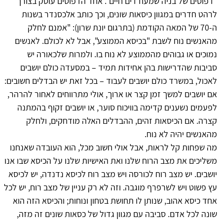
"דפוסים של בניה שמעודדים חיים". אחד הדפוסים עוסק בצורך
לרהט חדרים במגוון כיסאות שונים, וכך כותב אלכסנדר בשנות
ה-70 של המאה הקודמת (בתרגום יונת שרון): "אמנם לחלק
מהאנשים נוח לשבת "בכיסא הממוצע", אבל לא לכולם. לאנשים
נמוכים או גבוהים מהממוצע לא נוח בו. ולמרות שלכאורה יש
סביבות שהדרישות בהן אחידות תמיד – במסעדה כולם יושבים
לאכול, במשרד כולם יושבים לעבוד – בכל זאת יש הבדלים חשובים:
אם יושבים למשך זמן קצר או ארוך, אולי מתרווחים לאחור להרהר,
לפעמים נשענים קדימה בוויכוח סוער, או יושבים זקוף בהמתנה
קצרה. אם הכיסאות זהים, ההבדלים האלה מודחקים, ולחלק
מהאנשים יהיה לא נוח.
מה שפחות קל לראות, אבל אולי חשוב מכל, הוא העובדה שאנחנו
משליכים את מצב הרוח שלנו ואת האישיות שלנו על הכיסא שבו אנו
יושבים. יש מצב רוח לכורסה ויש מצב רוח לכיסא נדנדה, יש לכיסא
עץ פשוט ויש לשרפרף מוגבה. וזה לא רק עניין של מצב רוח, יש לכל
אחד כיסא אהוב, שנותן לו תחושת בטחון ונוחות; והכיסא הזה הוא
שונה לכל אדם. סביבה עם מגוון גדול של כסאות שונים זה מזה,