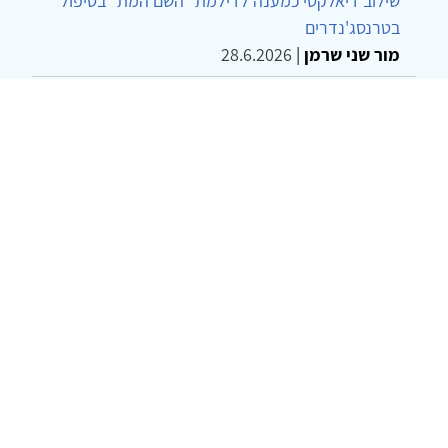
שילוב דיאלקטי כמענה לדילמת "השם המת" בטיפול
בטרנסג'נדרים
מור שני שרמן
|
28.6.2026
מחויבות חברתית כעמדה אתית-טיפולית: שרטוט
מחדש של גבולות המקצוע
ד"ר יהונתן דבש ומאיה פרבר
|
26.6.2026
© 2002-2026 כל הזכויות שמורות
צרו קשר
הצהרת נגישות
אמנת שימוש
מדיניות
פרטיות
מפת אתר