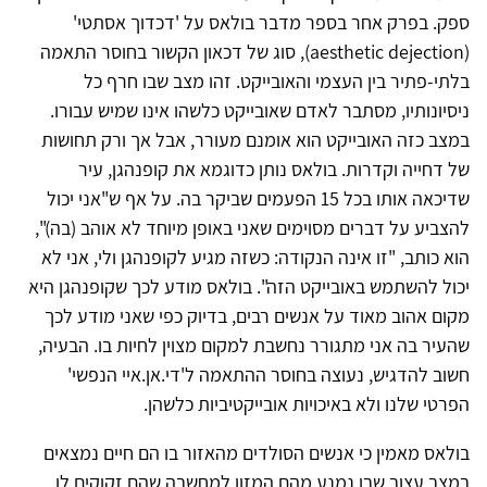
ספק. בפרק אחר בספר מדבר בולאס על 'דכדוך אסתטי'
(aesthetic dejection), סוג של דכאון הקשור בחוסר התאמה
בלתי-פתיר בין העצמי והאובייקט. זהו מצב שבו חרף כל
ניסיונותיו, מסתבר לאדם שאובייקט כלשהו אינו שמיש עבורו.
במצב כזה האובייקט הוא אומנם מעורר, אבל אך ורק תחושות
של דחייה וקדרות. בולאס נותן כדוגמא את קופנהגן, עיר
שדיכאה אותו בכל 15 הפעמים שביקר בה. על אף ש"אני יכול
להצביע על דברים מסוימים שאני באופן מיוחד לא אוהב (בה)",
הוא כותב, "זו אינה הנקודה: כשזה מגיע לקופנהגן ולי, אני לא
יכול להשתמש באובייקט הזה". בולאס מודע לכך שקופנהגן היא
מקום אהוב מאוד על אנשים רבים, בדיוק כפי שאני מודע לכך
שהעיר בה אני מתגורר נחשבת למקום מצוין לחיות בו. הבעיה,
חשוב להדגיש, נעוצה בחוסר ההתאמה ל'די.אן.איי הנפשי'
הפרטי שלנו ולא באיכויות אובייקטיביות כלשהן.
בולאס מאמין כי אנשים הסולדים מהאזור בו הם חיים נמצאים
במצב עצוב שבו נמנע מהם המזון למחשבה שהם זקוקים לו,