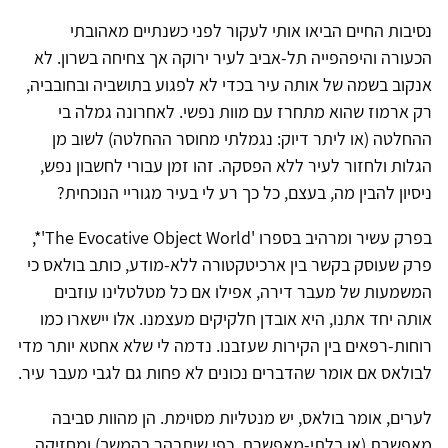
נסיבות החיים הביאו אותי לעקור לפני כשנתיים מאהובתי
הכעורה והיפהפייה תל-אביב לעיר ירוקה אך צחיחה בשרון. לא
אנקוב בשמה של אותה עיר בכדי לא לפגוע בתושביה ובחובביה,
רק ארמוז שהוא מתחרז עם מוות נפשי. לאחרונה גמלה בי
ההחלטה (או ליתר דיוק: נגמלתי מחוסר ההחלטה) לשוב מן
הגלות ולחזור לעיר ללא הפסקה. זהו זמן עבורי לחשבון נפש,
ניסיון להבין מה, בעצם, כל כך רע לי בעיר מגוריי הנוכחית?
בפרק עשיר ומרהיב בספרו 'The Evocative Object World'*,
פרק שעוסק בקשר בין ארכיטקטורה ללא-מודע, כותב בולאס כי
המשמעות של מעבר דירה, אפילו אם כל מטלטלינו עוזבים
אותה יחד אתנו, היא אובדן חלקיקים מעצמנו. אלו יישארו כמו
רוחות-רפאים בין הקירות שעזבנו. נדמה לי שלא אחטא יותר מדי
לבולאס אם אומר שהדברים נכונים לא פחות גם לגבי מעבר עיר.
לערים, אומר בולאס, יש מנטליות מסוימת. הן מהוות סביבה
מאפשרת (או בלתי-מאפשרת, כפי שיתבהר בהמשך) ומחזיקה