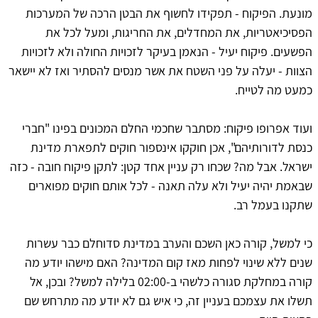
מונעת. הפיקוח - תפקידו לחשוף את הבטן הרכה של המערכות
הפסיכיאטריות, את המחדלים, את החריגות, ומעל לכל את
הפשעים. פיקוח יעיל - הנאמן בעיקר לזכויות החולה ולא לזכויות
הצוות - יעלה על פני השטח את אשר מנסים להסתיר ואז לא יישאר
כמעט מה לטייח.
ועוד אפרופו פיקוח: מסתבר שחכמי החלם המכונים בפינו "חברי
כנסת לדורותיהם", אכן חוקקו אינספור חוקים לתפארת מדינת
ישראל. אבל מה? שכחו רק עניין אחד קטן: לתקן פיקוח חובה - כזה
שבאמת יהיה יעיל ולא עלה תאנה - לכל אותם חוקים מפוארים
שתקנו בעמל רב.
כי למשל, קורה כאן השכם והערב במדינת סדוחלם כבר עשרות
שנים ללא שינוי לפחות מאז קום המדינה? האם מישהו יודע מה
קורה במחלקת סגורה כלשהי ב-02:00 בלילה למשל? ובכן, אל
תשלו את עצמכם בעניין זה, כי איש גם לא יודע מה מתרחש שם