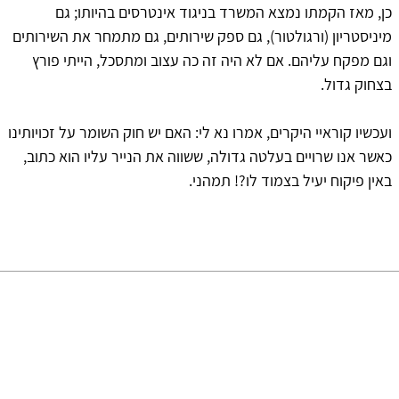
כן, מאז הקמתו נמצא המשרד בניגוד אינטרסים בהיותו; גם
מיניסטריון (ורגולטור), גם ספק שירותים, גם מתמחר את השירותים
וגם מפקח עליהם. אם לא היה זה כה עצוב ומתסכל, הייתי פורץ
בצחוק גדול.
ועכשיו קוראיי היקרים, אמרו נא לי: האם יש חוק השומר על זכויותינו
כאשר אנו שרויים בעלטה גדולה, ששווה את הנייר עליו הוא כתוב,
באין פיקוח יעיל בצמוד לו?! תמהני.