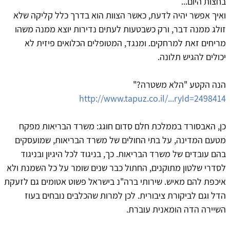
בחצות היום...
ואיך אפשר יהיה לדעת, כאשר הצוות הוא בדרך כלל קליקה שלא
זולג ממנה דבר, ורק כשבטעות לעתים נדירות יוצא ממנה משהו
מריחים זאת למרחקים. ומנגד, המטופלים הכלואים פיזית לא
יכולים להגיש תלונה.
הנה הקטע "הלא משטרה?"
http://www.tapuz.co.il/...ryId=2498414
כן, האבסורד בממלכת חלם סדום חוגג: משרד הבריאות מפקח
מטעם המדינה, על בתי החולים של משרד הבריאות, שמועסקים
בהם עובדים של משרד הבריאות. כך, בניגוד לכל היגיון ובניגוד
לסדרי שלטון מתוקנים, החתול כבר שנים שומר על כל השמנת ולא
איכפת להם מאיש. שירותי ברה"נ בישראל פשוט אטומים גם לזעקת
הדל וגם לביקורת ציבורית. לכן למרות שהכלבים נובחים בעוז
השיירה הדה הומאנית עוברת.