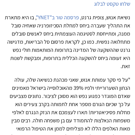
שלחו טקסט לבלוג
נשיאת אנוש, צופית גרנט,
פרסמה טור ב"
YNET
"
, בו היא מתארת
את התהליך שעברה ביחס למחלת הסכיזופרניה שאחיה סובל
ממנה, ומתייחסת לסטיגמה העוצמתית ביחס לאנשים סובלים
מתחלואה נפשית. כמו כן, לקראת פרסום סל הבריאות, מדגישה
גרנט שההשקעה של המדינה בתרופות המותאמות חולי נפש
היא זעומה ביחס להשקעה הכללית בתרופות, ומבקשת לשנות
זאת.
"על פי סקר עמותת אנוש, שאני מכהנת כנשיאה שלה, עולה
הנתון השערורייתי ולפיו 39% מהאוכלוסייה בישראל מאמינים
שאדם המוגדר כפגוע נפש הוא מסוכן לציבור. נתונים מצביעים
על כך שכיום הגורם מספר אחת לתמותה בקרב צעירים הוא
מחלות פסיכיאטריות! תארו לעצמכם את הנזק הנגרם לאלפי
משפחות הנאלצות להתמודד עם בן משפחה חולה. רבים מבין
מאות האלפים הללו לא מצליחים לממן את הטיפול הרפואי