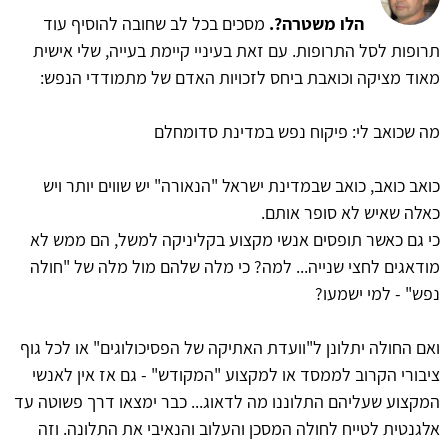
הלו משטרה?.
מסכים בכל לב שחובה להוסיף עוד
תרופות לסל התרופות. עם זאת בעיניי קיימת בעייה, שלי אישית
מאוד מציקה וכואבת ביחס לזכויות האדם של מתמודדי הנפש:
מה שכואב לי: פיקוח נפש במדינת סדומחלם
כואב כואב, כואב שבמדינת ישראל "הנאורה" יש שווים יותר ויש
כאלה שאיש לא סופר אותם.
כי גם כאשר תופסים אנשי מקצוע בקליניקה למשל, הם ממש לא
מודאגים לחצי שנייה... למה? כי מלה שלהם מול מלה של "חולה
נפש" - למי ישמעו?
ואם החולה יתלונן ל"וועדת האתיקה של הפסיכולוגים" או לכל גוף
ציבורי הקרוב לממסד או למקצוע "המקודש" - גם אז אין לאנשי
המקצוע שעליהם התלוננו מה לדאוג... כבר ימצאו דרך פשוטה עד
אלגנטית לטייח לחולה המסכן והעלוב והנאיבי את התלונה. וזה