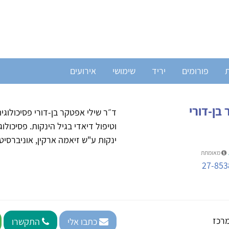
ת
פורומים
יריד
שימושי
אירועים
בן-דורי
ד״ר שילי אפטקר בן-דורי פסיכולוג
וטיפול דיאדי בגיל הינקות. פסיכול
ינקות ע"ש זיאמה ארקין, אוניברסיט
מאומתת
27-853
רכז
כתבו אלי
התקשרו