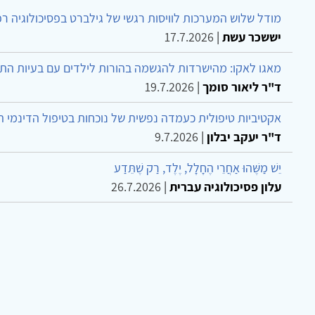
מודל שלוש המערכות לוויסות רגשי של גילברט בפסיכולוגיה ר
יששכר עשת
|
17.7.2026
מאגו לאקו: מהישרדות להגשמה בהורות לילדים עם בעיות הת
ד"ר ליאור סומך
|
19.7.2026
אקטיביות טיפולית כעמדה נפשית של נוכחות בטיפול הדינמי 
ד"ר יעקב יבלון
|
9.7.2026
יֵשׁ מַשֶּׁהוּ אַחֲרֵי הֶחָלָל, יֶלֶד, רַק שֶׁתֵּדַע
עלון פסיכולוגיה עברית
|
26.7.2026