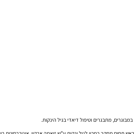
בוגרים, מתבגרים וטיפול דיאדי בגיל הינקות.
אש תחום מחקר במכון לגיל ינקות ע"ש זיאמה ארקין, אוניברסיטת ריי