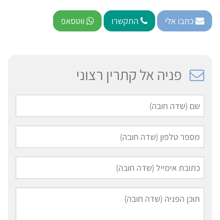
כתבו אלי
התקשרו
ווטסאפ
פניה אל קתרין רצוני