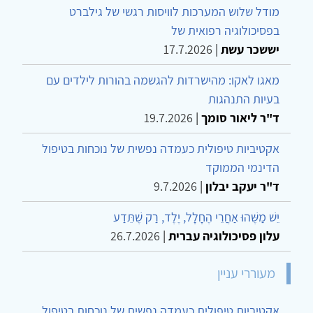
מודל שלוש המערכות לוויסות רגשי של גילברט
בפסיכולוגיה רפואית של
יששכר עשת
|
17.7.2026
מאגו לאקו: מהישרדות להגשמה בהורות לילדים עם
בעיות התנהגות
ד"ר ליאור סומך
|
19.7.2026
אקטיביות טיפולית כעמדה נפשית של נוכחות בטיפול
הדינמי הממוקד
ד"ר יעקב יבלון
|
9.7.2026
יֵשׁ מַשֶּׁהוּ אַחֲרֵי הֶחָלָל, יֶלֶד, רַק שֶׁתֵּדַע
עלון פסיכולוגיה עברית
|
26.7.2026
מעוררי עניין
אקטיביות טיפולית כעמדה נפשית של נוכחות בטיפול