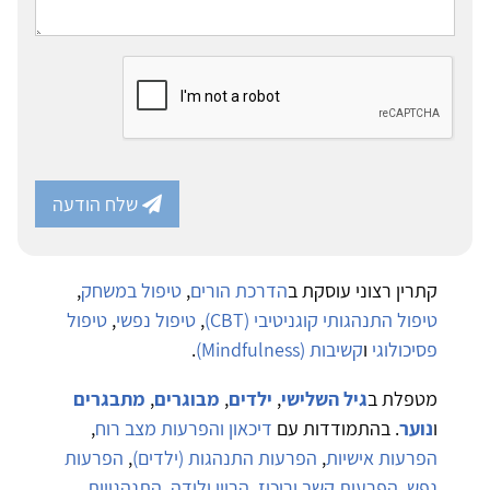
שלח הודעה
קתרין רצוני עוסקת ב
הדרכת הורים
,
טיפול במשחק
,
טיפול התנהגותי קוגניטיבי (CBT)
,
טיפול נפשי
,
טיפול
פסיכולוגי
ו
קשיבות (Mindfulness)
.
מטפלת ב
גיל השלישי
,
ילדים
,
מבוגרים
,
מתבגרים
ו
נוער
. בהתמודדות עם
דיכאון והפרעות מצב רוח
,
הפרעות אישיות
,
הפרעות התנהגות (ילדים)
,
הפרעות
נפש
,
הפרעות קשב וריכוז
,
הריון ולידה
,
התנהגויות