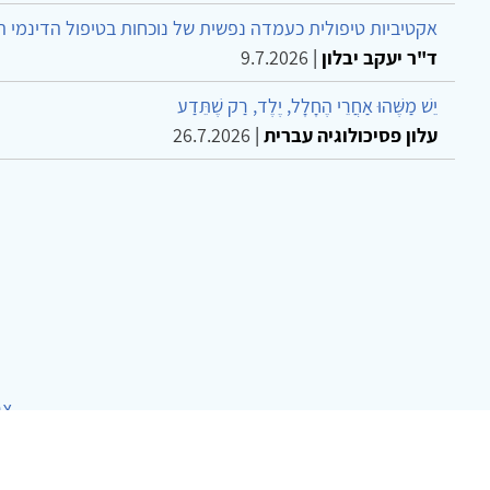
אקטיביות טיפולית כעמדה נפשית של נוכחות בטיפול הדינמי 
ד"ר יעקב יבלון
|
9.7.2026
יֵשׁ מַשֶּׁהוּ אַחֲרֵי הֶחָלָל, יֶלֶד, רַק שֶׁתֵּדַע
עלון פסיכולוגיה עברית
|
26.7.2026
צר