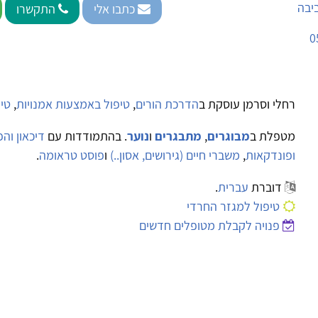
יבה
כתבו אלי
התקשרו
0
רחלי וסרמן עוסקת ב
הדרכת הורים
,
טיפול באמצעות אמנויות
,
טיפ
מטפלת ב
מבוגרים
,
מתבגרים
ו
נוער
. בהתמודדות עם
דיכאון וה
ופונדקאות
,
משברי חיים (גירושים, אסון..)
ו
פוסט טראומה
.
דוברת
עברית
.
טיפול למגזר החרדי
פנויה לקבלת מטופלים חדשים