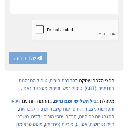
שלח הודעה
חפצי הלפר עוסקת ב
הדרכת הורים
,
טיפול התנהגותי
קוגניטיבי (CBT)
,
טיפול נפשי
ו
טיפול פסיכו-דינאמי
.
מטפלת ב
גיל השלישי
ו
מבוגרים
. בהתמודדות עם
דיכאון
והפרעות מצב רוח
,
הפרעות קשב וריכוז
,
התמכרויות
,
התנהגויות כפיתיות
,
חרדה
,
יחסי הורים-ילדים
,
משברי
חיים (גירושים, אסון..)
,
פוביות (פחדים)
,
פוסט טראומה