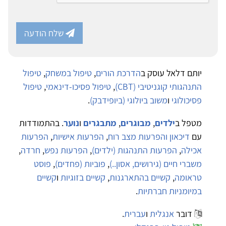
שלח הודעה
יותם דלאל עוסק ב
הדרכת הורים
,
טיפול במשחק
,
טיפול
התנהגותי קוגניטיבי (CBT)
,
טיפול פסיכו-דינאמי
,
טיפול
פסיכולוגי
ו
משוב ביולוגי (ביופידבק)
.
מטפל ב
ילדים
,
מבוגרים
,
מתבגרים
ו
נוער
. בהתמודדות
עם
דיכאון והפרעות מצב רוח
,
הפרעות אישיות
,
הפרעות
אכילה
,
הפרעות התנהגות (ילדים)
,
הפרעות נפש
,
חרדה
,
משברי חיים (גירושים, אסון..)
,
פוביות (פחדים)
,
פוסט
טראומה
,
קשיים בהתארגנות
,
קשיים בזוגיות
ו
קשיים
במיומניות חברתיות
.
דובר
אנגלית
ו
עברית
.