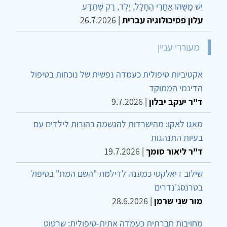
יֵשׁ מַשֶּׁהוּ אַחֲרֵי הֶחָלָל, יֶלֶד, רַק שֶׁתֵּדַע
עלון פסיכולוגיה עברית
|
26.7.2026
מעוררי עניין
אקטיביות טיפולית כעמדה נפשית של נוכחות בטיפול
הדינמי הממוקד
ד"ר יעקב יבלון
|
9.7.2026
מאגו לאקו: מהישרדות להגשמה בהורות לילדים עם
בעיות התנהגות
ד"ר ליאור סומך
|
19.7.2026
שילוב דיאלקטי כמענה לדילמת "השם המת" בטיפול
בטרנסג'נדרים
מור שני שרמן
|
28.6.2026
מחויבות חברתית כעמדה אתית-טיפולית: שרטוט