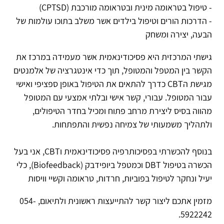
- טיפול בטראומה מינית ובטראומה מורכבת (CPTSD)
- הדרכות הורים וטיפול בילדים אשר משלב בתוכו עולמות של
הבעה, יצירה ומשחק
גישתי המרכזית היא פסיכודינאמית אשר מעמידה במרכז את
הקשר בין המטפל והמטופל, תוך כדי אינטגרציה של אלמנטים
מגישת הCBT כדרך להתאים את הטיפול באופן ספציפי ואישי
עבור המטופל. עבורי, קשר אישי ובלתי אמצעי עם המטופל
מהווה בסיס ליצירת מרחב פתוח ומכיל בחדר הטיפולים,
ולתהליך משמעותי של צמיחה נפשית והתפתחות.
בנוסף להכשרתי בפסיכותרפיה פסיכודינאמית וCBT, אני בעל
הכשרה בטיפול DBT וכמטפל ביופידבק (Biofeedback), כלי
יעיל ונחקר לטיפול בפוביות, חרדות, טראומה וקשיי וויסות
מזמין אתכם ליצור קשר להתייעצות ראשונית ולתיאום, 054-
5922242.