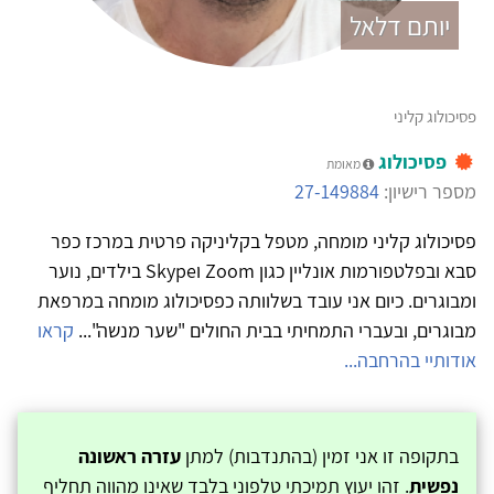
יותם דלאל
פסיכולוג קליני
פסיכולוג
מאומת
מספר רישיון:
27-149884
פסיכולוג קליני מומחה, מטפל בקליניקה פרטית במרכז כפר
סבא ובפלטפורמות אונליין כגון Zoom וSkype בילדים, נוער
ומבוגרים. כיום אני עובד בשלוותה כפסיכולוג מומחה במרפאת
מבוגרים, ובעברי התמחיתי בבית החולים "שער מנשה"...
קראו
אודותיי בהרחבה...
בתקופה זו אני זמין (בהתנדבות) למתן
עזרה ראשונה
נפשית
. זהו יעוץ תמיכתי טלפוני בלבד שאינו מהווה תחליף