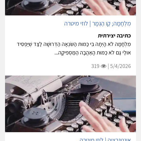
מִלְחָמָה; קַו הַגְּמָר | לוזי מיטרה
כתיבה יצירתית
מִלְחָמָה לֹא הָיְתָה בִּי כַּמּוּת הַשִּׂנְאָה הַדְּרוּשָׁה לַצַּד שֶׁיַּפְסִיד
אוּלַי גַּם לֹא כַּמּוּת הָאַהֲבָה הַמַּסְפִּיקָה...
319
5/4/2026 |
אִינְטֶגְרַצְיָה | לוזי מיטרה