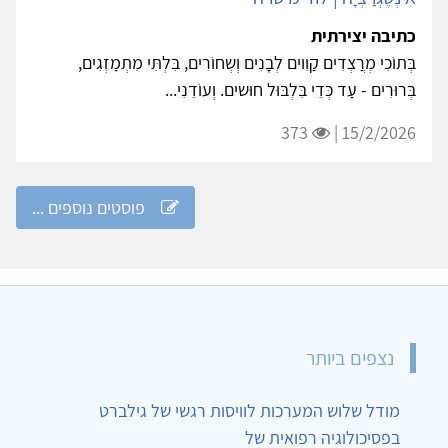
כתיבה יצירתית
בְּתוֹכִי מְרֲצְדִים קַוִוים לְבָנִים וְשְחוֹרִים, בִּלְתִּי מִתְמַזְגִים,
בְּרוּרִים - עַד כְּדֵי בִּלְבּוּל חוּשים. וְעוֹדֵנִי...
373
15/2/2026 |
פוסטים נוספים ...
נצפים ביותר
מודל שלוש המערכות לוויסות רגשי של גילברט
בפסיכולוגיה רפואית של