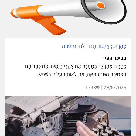
צָהֳרַיִם; אַלְגּוֹרִיתְם | לוזי מיטרה
בכיכר העיר
צָהֳרַיִם אֶתֵּן לָךְ בְּמַתָּנָה אֶת צָהֳרֵי הַיָּמִים. אֶת כְּבֵדוּתָם
הַסְּמִיכָה הַמְּתַקְתַּקָּה, אֶת לֵאוּת הֶעֱלִים בַּשֶּׁמֶשׁ...
133
29/6/2026 |