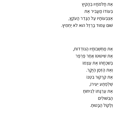
אֶת חֲלֹמֹתָיו בְּהָקִיץ
בְּעוֹדוֹ מַעֲבִיר אֶת
אֶצְבְּעוֹתָיו עַל הַגָּדֵר הָעֹקֶץ,
שׁוּם עַמּוּד בַּרְזֶל הוּא לֹא יַחְמִיץ.
אֶת מַחְשְׁבוֹתָיו הַנּוֹדְדוֹת,
אֶת שִׁיטוּטוֹ אַחַר פַּרְפַּר
בְּשִׁכְחָתוֹ אֶת עַצְמוֹ
וְאֶת הַזְּמַן הַיָּקָר.
אֶת קִרְקוּר בִּטְנוֹ
שֶׁלְּפֶתַע יְעִירוֹ,
אֶת עֶרְגָּתוֹ לְנִיחוֹחַ
הַבִּשּׁוּלִים
וְלַקּוֹל הַבָּטוּחַ.