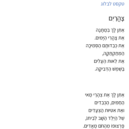
טקסט לבלוג
צָהֳרַיִם
אֶתֵּן לָךְ בְּמַתָּנָה
אֶת צָהֳרֵי הַיָּמִים.
אֶת כְּבֵדוּתָם הַסְּמִיכָה
הַמְּתַקְתַּקָּה,
אֶת לֵאוּת הֶעֱלִים
בַּשֶּׁמֶשׁ הַדְּבִיקָה.
אֶתֵּן לָךְ אֶת צְהָרַי מַאי
הַחַמִּים, הַכְּבֵדִים
ואֶת אִטִּיּוּת הַצְּעָדִים
שֶׁל הַיֶּלֶד הַשָּׁב לְבֵיתוֹֹ,
פַּרְצוּפוֹ מֵהַחֹם מַאֲדִים.