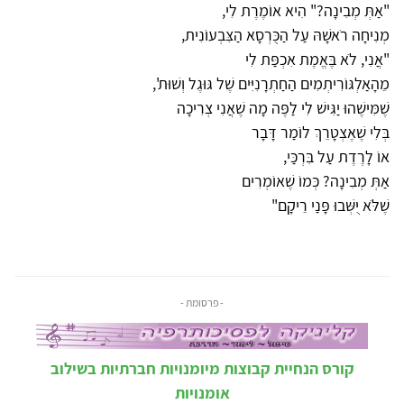
"אַתְּ מְבִינָה?" הִיא אוֹמֶרֶת לִי,
מְנִיחָה רֹאשָׁהּ עַל הַכֻּרְסָא הַצִּבְעוֹנִית,
"אֲנִי, לֹא בֶּאֱמֶת אִכְפַּת לִי
מֵהָאַלְגּוֹרִיתְמִים הַחַתְרָנִיִּים שֶׁל גּוּגֶל וְשׁוּת',
שֶׁמִּישֶׁהוּ יַגִּישׁ לִי לַפֶּה מָה שֶׁאֲנִי צְרִיכָה
בְּלִי שֶׁאֶצְטָרֵךְ לוֹמַר דָּבָר
אוֹ לָרֶדֶת עַל בִּרְכַּי,
אַתְּ מְבִינָה? כְּמוֹ שֶׁאוֹמְרִים
שֶׁלֹּא יֻשְּׁבוּ פָּנַי רֵיקָם"
- פרסומת -
קורס הנחיית קבוצות מיומנויות חברתיות בשילוב
אומנויות