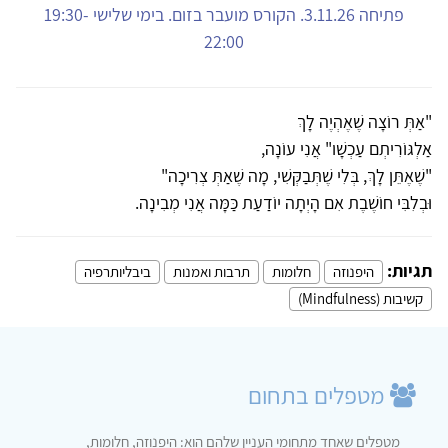
פתיחה 3.11.26. הקורס מועבר בזום. בימי שלישי 19:30-
22:00
"אַתְּ רוֹצָה שֶׁאֶהְיֶה לָךְ
אַלְגּוֹרִיתְם עַכְשָׁו" אֲנִי עוֹנָה,
"שֶׁאֶתֵּן לָךְ, בְּלִי שֶׁתְּבַקְּשִׁי, מָה שֶׁאַתְּ צְרִיכָה"
וּבְלִבִּי חוֹשֶׁבֶת אִם הָיְתָה יוֹדַעַת כַּמָּה אֲנִי מְבִינָה.
תגיות:
היפנוזה
חלומות
תרבות ואמנות
ביבליותרפיה
קשיבות (Mindfulness)
מטפלים בתחום
מטפלים שאחד מתחומי העניין שלהם הוא: היפנוזה, חלומות,