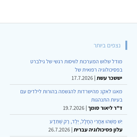
נצפים ביותר
מודל שלוש המערכות לוויסות רגשי של גילברט
בפסיכולוגיה רפואית של
יששכר עשת
|
17.7.2026
מאגו לאקו: מהישרדות להגשמה בהורות לילדים עם
בעיות התנהגות
ד"ר ליאור סומך
|
19.7.2026
יֵשׁ מַשֶּׁהוּ אַחֲרֵי הֶחָלָל, יֶלֶד, רַק שֶׁתֵּדַע
עלון פסיכולוגיה עברית
|
26.7.2026