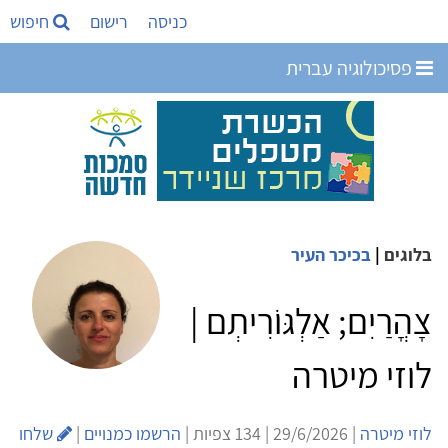
כניסה
רישום
חיפוש
פסיכולוגיה עברית
בלוגים
|
בכיכר העיר
צָהֳרַיִם; אַלְגּוֹרִיתְם |
לוזי מיטרה
לוזי מיטרה
| 29/6/2026 | 134 צפיות |
הרשמו כמנויים
|
שלחו