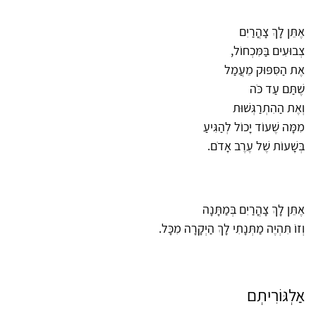
אֶתֵּן לָךְ צָהֳרַיִם
צְבוּעִים בַּמִּכְחוֹל,
אֶת הַסִּפּוּק מֵעֲמַל
שֶׁתַּם עַד כֹּה
וְאֶת הַהִתְרַגְּשׁוּת
מִמָּה שֶׁעוֹד יָכוֹל לְהַגִּיעַ
בְּשָׁעוֹת שֶׁל עֶרֶב אָדֹם.
אֶתֵּן לָךְ צָהֳרַיִם בְּמַתָּנָה
וְזוֹ תִּהְיֶה מַתְּנָתִי לָךְ הַיְקָרָה מִכָּל.
אַלְגּוֹרִיתְם