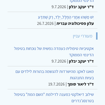
הדינמי הממוקד
ד"ר יעקב יבלון
|
9.7.2026
יֵשׁ מַשֶּׁהוּ אַחֲרֵי הֶחָלָל, יֶלֶד, רַק שֶׁתֵּדַע
עלון פסיכולוגיה עברית
|
26.7.2026
מעוררי עניין
אקטיביות טיפולית כעמדה נפשית של נוכחות בטיפול
הדינמי הממוקד
ד"ר יעקב יבלון
|
9.7.2026
מאגו לאקו: מהישרדות להגשמה בהורות לילדים עם
בעיות התנהגות
ד"ר ליאור סומך
|
19.7.2026
שילוב דיאלקטי כמענה לדילמת "השם המת" בטיפול
בטרנסג'נדרים