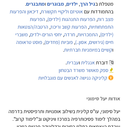
מטפלת ב
גיל הרך
,
ילדים
,
מבוגרים
ו
מתבגרים
.
בהתמודדות עם
אוטיזם וליקויי תקשורת
,
דיכאון והפרעות
מצב רוח
,
הפרעות התנהגות (ילדים)
,
הפרעות
התפתחותיות
,
הפרעות קשב וריכוז
,
הרטבה/הצטאות
(ילדים)
,
התמכרויות
,
חרדה
,
יחסי הורים-ילדים
,
משברי
חיים (גירושים, אסון..)
,
פוביות (פחדים)
,
פוסט טראומה
ו
קשיים במיומניות חברתיות
.
דוברת
אנגלית
ו
עברית
.
ספק מאושר משרד הבטחון
קליניקה נגישה לאנשים עם מוגבלויות
אודות יעל סימוני
יעל סימוני, עו"ס קלינית בשילוב אומנויות ותרפיסטית בדרמה
במהלך לימוד פסיכותרפיה במרכז וויניקוט וב"לימוד קרוב".
עובדת כעצמאית בתלמ רחובות ובקליניקה פרטית במכון