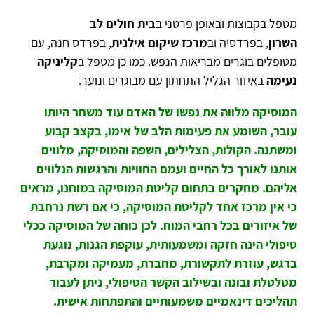
מטפל בקבוצות ובאופן פרטני ב
בית חולים לב
השרון
, בפרדסיה וב
מרכז שיקום אילנית
, בפרדס חנה, עם
מטופלים בוגרים מבריאות הנפש. כמו כן מטפל ב
קליניקה
נעימה
באיזור הגליל התחתון עם מבוגרים ונוער.
המוסיקה מלווה את נפשו של האדם עוד משחר היותו
עובר, השומע את פעימות הלב של אימו, בקצב קבוע
ומשתנה. הקולות, הצלילים, השפה והמוסיקה, מלווים
אותנו לאורך כל החיים ועמם החוויות והרגשות הנלווים
אליהם. מחקרים בתחום קליטת המוסיקה במוחנו, מראים
כי אין מרכז אחד לקליטת המוסיקה, כי אם רשת נרחבת
של איזורים בכל רחבי המוח. לכן כוחה של המוסיקה ככלי
טיפולי הינה חזקה ומשמעותית, עוקפת הגנות, נוגעת
ברגש, עוזרת לתקשורת, מחברת, מעמיקה ומקרבת,
מטלטלת ובונה ובשילוב הקשר הטיפולי, ניתן לעבור
תהליכים דינאמיים משמעותיים והתפתחות אישית.