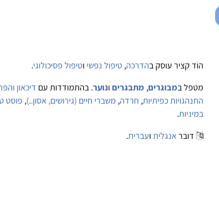
הוד קציר עוסק ב
הדרכה
,
טיפול נפשי
ו
טיפול פסיכולוגי
.
מטפל ב
מבוגרים
,
מתבגרים
ו
נוער
. בהתמודדות עם
דיכאון והפר
התנהגויות כפיתיות
,
חרדה
,
משברי חיים (גירושים, אסון..)
,
פוסט ט
במיניות
.
דובר
אנגלית
ו
עברית
.