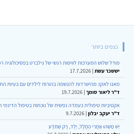
נצפים ביותר
מודל שלוש המערכות לוויסות רגשי של גילברט בפסיכולוגיה ר
יששכר עשת
|
17.7.2026
מאגו לאקו: מהישרדות להגשמה בהורות לילדים עם בעיות הת
ד"ר ליאור סומך
|
19.7.2026
אקטיביות טיפולית כעמדה נפשית של נוכחות בטיפול הדינמי 
ד"ר יעקב יבלון
|
9.7.2026
יֵשׁ מַשֶּׁהוּ אַחֲרֵי הֶחָלָל, יֶלֶד, רַק שֶׁתֵּדַע