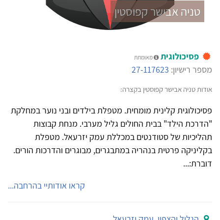
טניה אבישר קפוסטין
פסיכולוגית
מאומתת
מספר רישיון:
27-117623
אודות טניה אבישר קפוסטין בקצרה:
פסיכולוגית קלינית מומחית. מטפלת בילדים ובני נוער במחלקת
"הדרכת הילד" בבית החולים גליל מערבי. מנחת קבוצות
תהליכיות של סטודנטים במכללת עמק יזרעאל. מטפלת
בקליניקה פרטית בנהריה במתבגרים, מבוגרים והדרכות הורים.
דוברת:...
קראו אודותיי בהרחבה...
הגליל והצפון
,
עמק יזרעאל