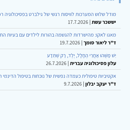
מודל שלוש המערכות לוויסות רגשי של גילברט בפסיכולוגיה ר
יששכר עשת
|
17.7.2026
מאגו לאקו: מהישרדות להגשמה בהורות לילדים עם בעיות הת
ד"ר ליאור סומך
|
19.7.2026
יֵשׁ מַשֶּׁהוּ אַחֲרֵי הֶחָלָל, יֶלֶד, רַק שֶׁתֵּדַע
עלון פסיכולוגיה עברית
|
26.7.2026
אקטיביות טיפולית כעמדה נפשית של נוכחות בטיפול הדינמי 
ד"ר יעקב יבלון
|
9.7.2026