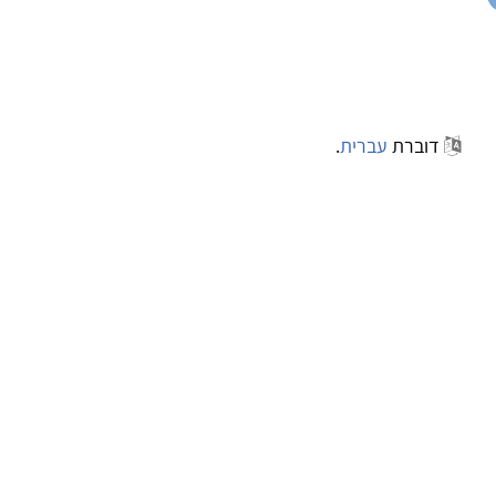
דוברת
עברית
.