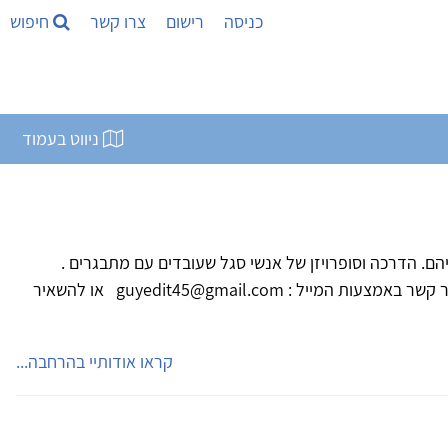
כניסה
רישום
צרו קשר
חיפוש
ניווט בעמוד
ם. הדרכה וסופרויזן של אנשי סגל שעובדים עם מתבגרים .
משתלמת בשיטת "אייכה" ניתן ליצור קשר באמצעות המייל : guyedit45@gmail.com או להשאיר
קראו אודותיי בהרחבה...