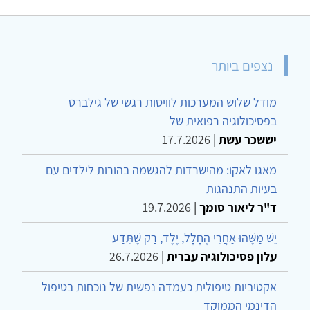
נצפים ביותר
מודל שלוש המערכות לוויסות רגשי של גילברט
בפסיכולוגיה רפואית של
יששכר עשת
|
17.7.2026
מאגו לאקו: מהישרדות להגשמה בהורות לילדים עם
בעיות התנהגות
ד"ר ליאור סומך
|
19.7.2026
יֵשׁ מַשֶּׁהוּ אַחֲרֵי הֶחָלָל, יֶלֶד, רַק שֶׁתֵּדַע
עלון פסיכולוגיה עברית
|
26.7.2026
אקטיביות טיפולית כעמדה נפשית של נוכחות בטיפול
הדינמי הממוקד