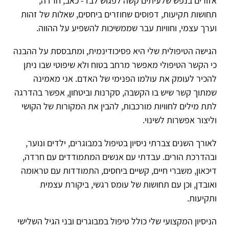
אזורים בנפש שלעיתים קשה לפגוש לבד- כאב, חרדה,
תחושות תקיעות, דפוסים שחוזרים ביחסים, שאלות של זהות
וערך עצמי, וחוויות עבר שממשיכות להשפיע על ההווה.
הגישה הטיפולית שלי היא פסיכודינמית, ומתבססת על ההבנה
כי הקשר הטיפולי מאפשר מרחב בטוח ולא שיפוטי שבו ניתן
להכיר לעומק את עולמו הפנימי של האדם. אני מאמינה
שמתוך קשר שיש בו הקשבה, סקרנות וביטחון, אפשר בהדרגה
לתת מילים לחוויות מורכבות, להבין את המקורות של הקושי
וליצור אפשרות לשינוי.
לאורך השנים צברתי ניסיון בטיפול במבוגרים, ילדים ונוער,
ובהדרכת הורים. עבדתי עם אנשים המתמודדים עם חרדה,
דיכאון, משברי חיים, קשיים ביחסים, התמודדות עם טראומה
ואובדן, וכן עם תחושות של עומס רגשי, ביקורת עצמית
ותקיעות.
הניסיון המקצועי שלי כולל טיפול במבוגרים ובני הגיל השלישי