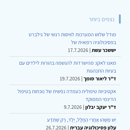
נצפים ביותר
מודל שלוש המערכות לוויסות רגשי של גילברט
בפסיכולוגיה רפואית של
יששכר עשת
|
17.7.2026
מאגו לאקו: מהישרדות להגשמה בהורות לילדים עם
בעיות התנהגות
ד"ר ליאור סומך
|
19.7.2026
אקטיביות טיפולית כעמדה נפשית של נוכחות בטיפול
הדינמי הממוקד
ד"ר יעקב יבלון
|
9.7.2026
יֵשׁ מַשֶּׁהוּ אַחֲרֵי הֶחָלָל, יֶלֶד, רַק שֶׁתֵּדַע
עלון פסיכולוגיה עברית
|
26.7.2026