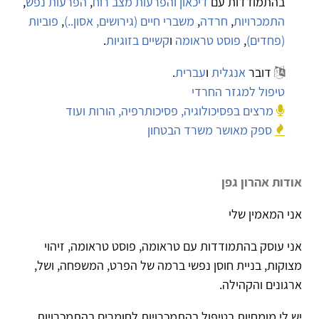
בהתמודדות עם
דיכאון והפרעות מצב רוח
,
הפרעות נפש
,
התמכרויות
,
חרדה
,
משברי חיים (גירושים, אסון..)
,
פוביות
(פחדים)
,
פוסט טראומה
ו
קשיים בזוגיות
.
דובר
אנגלית
ו
עברית
.
טיפול למגזר החרדי
מרצים בפסיכולוגיה, פסיכותרפיה, הורות ועוד
ספק מאושר משרד הבטחון
אודות אהרון גפן
אני המאמין שלי
אני עוסק בהתמודדות עם טראומה, פוסט טראומה, זיהוי
מצוקות, בניית חוסן נפשי ברמה של הפרט, המשפחה, ושל,
ארגונים והקהילה.
יש לי מומחיות בטיפול בהתמכרויות לחומרים בהתמכרויות