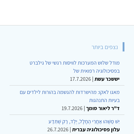
נצפים ביותר
מודל שלוש המערכות לוויסות רגשי של גילברט
בפסיכולוגיה רפואית של
יששכר עשת
|
17.7.2026
מאגו לאקו: מהישרדות להגשמה בהורות לילדים עם
בעיות התנהגות
ד"ר ליאור סומך
|
19.7.2026
יֵשׁ מַשֶּׁהוּ אַחֲרֵי הֶחָלָל, יֶלֶד, רַק שֶׁתֵּדַע
עלון פסיכולוגיה עברית
|
26.7.2026