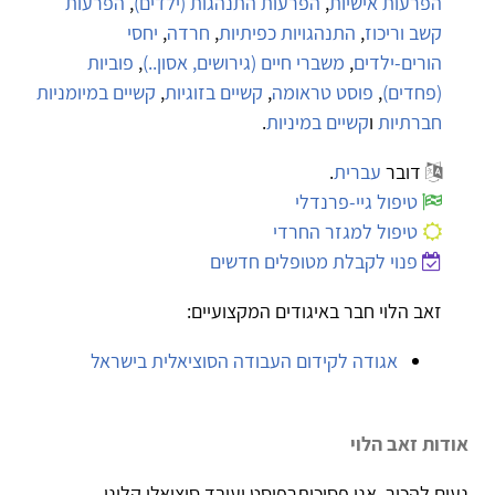
הפרעות אישיות
,
הפרעות התנהגות (ילדים)
,
הפרעות
קשב וריכוז
,
התנהגויות כפיתיות
,
חרדה
,
יחסי
הורים-ילדים
,
משברי חיים (גירושים, אסון..)
,
פוביות
(פחדים)
,
פוסט טראומה
,
קשיים בזוגיות
,
קשיים במיומניות
חברתיות
ו
קשיים במיניות
.
דובר
עברית
.
טיפול גיי-פרנדלי
טיפול למגזר החרדי
פנוי לקבלת מטופלים חדשים
זאב הלוי חבר באיגודים המקצועיים:
אגודה לקידום העבודה הסוציאלית בישראל
אודות זאב הלוי
נעים להכיר, אני פסיכותרפיסט ועובד סוציאלי קליני.