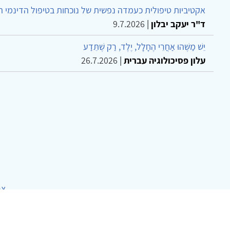
אקטיביות טיפולית כעמדה נפשית של נוכחות בטיפול הדינמי 
ד"ר יעקב יבלון
|
9.7.2026
יֵשׁ מַשֶּׁהוּ אַחֲרֵי הֶחָלָל, יֶלֶד, רַק שֶׁתֵּדַע
עלון פסיכולוגיה עברית
|
26.7.2026
צר