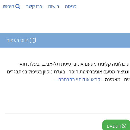
כניסה
רישום
צרו קשר
חיפוש
ניווט בעמוד
פר, בעלת תואר שני (M.A) בפסיכולוגיה קלינית מטעם אוניברסיטת תל-אביב. ובעלת תואר
וקטורט (PhD) בנוירו-קוגניציה מטעם אוניברסיטת חיפה. בעלת ניסיון בטיפול במתבגרים
ית. מאמינה...
קראו אודותיי בהרחבה...
ווטסאפ