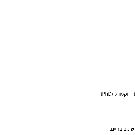
אני נופר, בעלת תואר שני (M.A) בפסיכולוגיה קלינית מטעם אוניברסיטת תל-אביב. ובעלת תואר שני (M.A) ודוקטורט (PhD)
ונים בחיים.