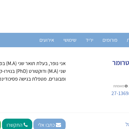
ת
פורומים
יריד
שימושי
אירועים
טרומר
אני נו
שני (M.A) וד
ומבוגרים. מטפלת בגישה פסיכודינמ
מאומתת
27-1369
ל
כתבו אלי
התקשרו