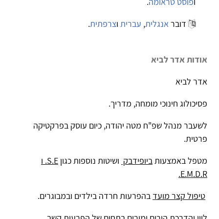
ו
פוסט טראומה
.
דובר
אנגלית
,
עברית
ו
צרפתית
.
אודות אדר לביא
אדר לביא
פסיכולוג חינוכי מומחה, מדריך.
לשעבר מנהל שפ"ח מטה יהודה, כיום עוסק בפרקטיקה
פרטית.
מטפל באמצעות
ביופידבק
ושיטות נוספות כגון
S.E. ו
E.M.D.R.
טיפול קצר מועד
בהפרעות חרדה בילדים ובמבוגרים.
לווי
והדרכת הורים
ומורים בתחום של
הפרעות קשב
.