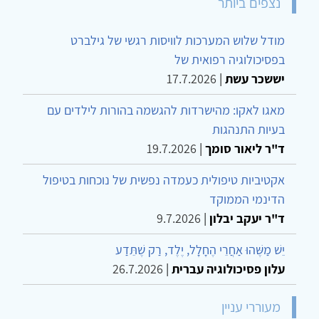
נצפים ביותר
מודל שלוש המערכות לוויסות רגשי של גילברט
בפסיכולוגיה רפואית של
יששכר עשת
|
17.7.2026
מאגו לאקו: מהישרדות להגשמה בהורות לילדים עם
בעיות התנהגות
ד"ר ליאור סומך
|
19.7.2026
אקטיביות טיפולית כעמדה נפשית של נוכחות בטיפול
הדינמי הממוקד
ד"ר יעקב יבלון
|
9.7.2026
יֵשׁ מַשֶּׁהוּ אַחֲרֵי הֶחָלָל, יֶלֶד, רַק שֶׁתֵּדַע
עלון פסיכולוגיה עברית
|
26.7.2026
מעוררי עניין