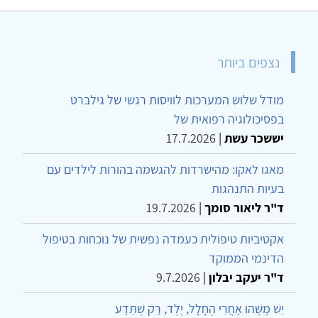
נצפים ביותר
מודל שלוש המערכות לוויסות רגשי של גילברט
בפסיכולוגיה רפואית של
יששכר עשת
|
17.7.2026
מאגו לאקו: מהישרדות להגשמה בהורות לילדים עם
בעיות התנהגות
ד"ר ליאור סומך
|
19.7.2026
אקטיביות טיפולית כעמדה נפשית של נוכחות בטיפול
הדינמי הממוקד
ד"ר יעקב יבלון
|
9.7.2026
יֵשׁ מַשֶּׁהוּ אַחֲרֵי הֶחָלָל, יֶלֶד, רַק שֶׁתֵּדַע