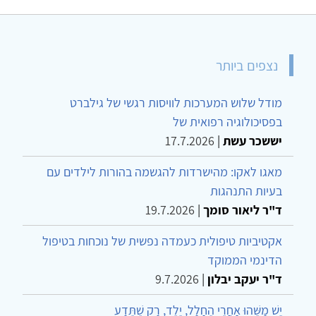
נצפים ביותר
מודל שלוש המערכות לוויסות רגשי של גילברט
בפסיכולוגיה רפואית של
יששכר עשת
|
17.7.2026
מאגו לאקו: מהישרדות להגשמה בהורות לילדים עם
בעיות התנהגות
ד"ר ליאור סומך
|
19.7.2026
אקטיביות טיפולית כעמדה נפשית של נוכחות בטיפול
הדינמי הממוקד
ד"ר יעקב יבלון
|
9.7.2026
יֵשׁ מַשֶּׁהוּ אַחֲרֵי הֶחָלָל, יֶלֶד, רַק שֶׁתֵּדַע