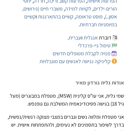
הפרעות אישיות
,
הפרעות קשב וריכוז
,
חרדה
,
יחסי
הורים-ילדים
,
לקויות למידה
,
משברי חיים (גירושים,
אסון..)
,
פוסט טראומה
,
קשיים בהתארגנות
ו
קשיים
במיומניות חברתיות
.
דוברת
אנגלית
ו
עברית
.
טיפול גיי-פרנדלי
פנויה לקבלת מטופלים חדשים
קליניקה נגישה לאנשים עם מוגבלויות
אודות גלית גורדון מאיר
שמי גלית, אני עו"ס קלינית (MSW), מטפלת במבוגרים (מעל
גיל 18) בגישה פסיכודינאמית המשלבת גם גופנפש.
אני מטפלת ומלווה נשים וגברים במצבי מצוקה רגשית/נפשית,
בדרך לשיפור בתסמינים לא נעימים, ולהתפתחות אישית. יש