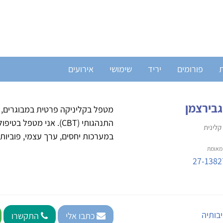
ת
פורומים
יריד
שימושי
אירועים
גבירצמן
מטפל בקליניקה פרטית במבוגרים, מת
התנהגותי (CBT). אני מט
קלינית
במערכות יחסים, ערך עצמי, פוביות,
אומת
27-1382
יבותיה
כתבו אלי
התקשרו