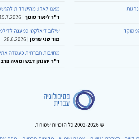
נהגות
מאגו לאקו: מהישרדות להגשמ
ד"ר ליאור סומך
|
19.7.2026
הממוקד
שילוב דיאלקטי כמענה לדילמ
מור שני שרמן
|
28.6.2026
מחויבות חברתית כעמדה אתית
ד"ר יהונתן דבש ומאיה פרבר
© 2002-2026 כל הזכויות שמורות
ו קשר
הצהרת נגישות
אמנת שימוש
מדיניות פרטיות
מפת את