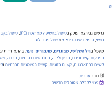
0
גרשום גבירצמן עוסק ב
טיפול בחשיפה ממושכת (PE)
,
טיפול בקבלה 
נפשי
,
טיפול פסיכו-דינאמי
ו
טיפול פסיכולוגי
.
מטפל ב
גיל השלישי
,
מבוגרים
,
מתבגרים
ו
נוער
. בהתמודדות ע
הפרעות קשב וריכוז
,
הריון ולידה
,
התנהגויות כפיתיות
,
חרדה
,
משבר
קשיים בהתארגנות
,
קשיים בזוגיות
,
קשיים במיומניות חברתיות
ו
קש
דובר
עברית
.
פנוי לקבלת מטופלים חדשים