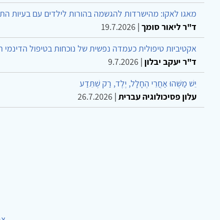
מאגו לאקו: מהישרדות להגשמה בהורות לילדים עם בעיות הת
ד"ר ליאור סומך
|
19.7.2026
אקטיביות טיפולית כעמדה נפשית של נוכחות בטיפול הדינמי 
ד"ר יעקב יבלון
|
9.7.2026
יֵשׁ מַשֶּׁהוּ אַחֲרֵי הֶחָלָל, יֶלֶד, רַק שֶׁתֵּדַע
עלון פסיכולוגיה עברית
|
26.7.2026
צר