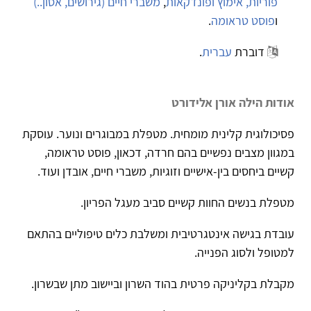
פוריות, אימוץ ופונדקאות
,
משברי חיים (גירושים, אסון..)
ו
פוסט טראומה
.
דוברת
עברית
.
אודות הילה אורן אלידורט
פסיכולוגית קלינית מומחית. מטפלת במבוגרים ונוער. עוסקת
במגוון מצבים נפשיים בהם חרדה, דכאון, פוסט טראומה,
קשיים ביחסים בין-אישיים וזוגיות, משברי חיים, אובדן ועוד.
מטפלת בנשים החוות קשיים סביב מעגל הפריון.
עובדת בגישה אינטגרטיבית ומשלבת כלים טיפוליים בהתאם
למטופל ולסוג הפנייה.
מקבלת בקליניקה פרטית בהוד השרון וביישוב מתן שבשרון.