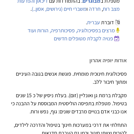
מטפלת ב
מבוגרים
. בהתמודדות עם
דיכאון והפרעות
מצב רוח
,
חרדה
ו
משברי חיים (גירושים, אסון..)
.
דוברת
עברית
.
מרצים בפסיכולוגיה, פסיכותרפיה, הורות ועוד
פנויה לקבלת מטופלים חדשים
אודות יופיה אהרון
פסיכולוגית חינוכית מומחית. פוגשת אנשים בגובה העיניים
ומתוך חיבור ללב.
מקבלת ברמת גן ואונליין (זום). בעלת ניסיון של כ 15 שנים
בטיפול. מטפלת בתפיסה הוליסטית המבוססת על ההבנה כי
אנו כבני אדם בנויים מרבדים שונים: גוף, נפש ורוח.
התחלתי את דרכי במערכות חינוך בטיפול והדרכה לילדים,
להורים וצוותי חינוך וכמו גם העברת סדנאות.