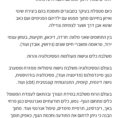
כיום מטפלת בעיקר במבוגרים ותומכת בהם ביצירת שינוי
ואיזון בחייהם מתוך מפגש עם ילדיהם הפנימיים ועם כאב
שהוא אבן דרך ושער לצמיחה וגדילה.
בין התחומים שאני מלווה: חרדה, דיכאון, תקיעות, בטחון עצמי
ירוד, טראומה ומשברי חיים שונים (גירושין, אובדן ועוד).
משלבת כלים וגישות מעולמות הפסיכולוגיה והרוח.
בעולם הפסיכולוגיה משלבת גישות טיפוליות ממזרח וממערב
כגון: מיינדפולנס (מדיטציה ועוד), פסיכולוגיה בודהיסטית,
גישה דינמית, קיומית, התנהגותית קוגנטיבית (cbt) ועוד.
בעולם הרוח משלבת במידת הצורך ובהתאם לעמדת המטופל
כלים מתחום הגוף- נפש, כלים תודעתיים ואנרגטיים כגון פרחי
באך, ריברסינג, תרפיית מימדים, טיפול אנרגטי ועוד. מתוך
הבנה כי ניתן לרתום את התודעה וחכמת הגוף, כאפיק תומך