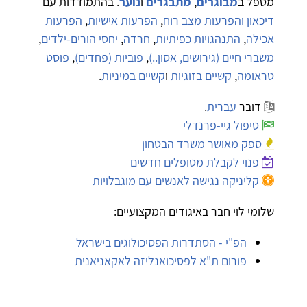
מטפל ב
מבוגרים
,
מתבגרים
ו
נוער
. בהתמודדות עם
דיכאון והפרעות מצב רוח
,
הפרעות אישיות
,
הפרעות
אכילה
,
התנהגויות כפיתיות
,
חרדה
,
יחסי הורים-ילדים
,
משברי חיים (גירושים, אסון..)
,
פוביות (פחדים)
,
פוסט
טראומה
,
קשיים בזוגיות
ו
קשיים במיניות
.
דובר
עברית
.
טיפול גיי-פרנדלי
ספק מאושר משרד הבטחון
פנוי לקבלת מטופלים חדשים
קליניקה נגישה לאנשים עם מוגבלויות
שלומי לוי חבר באיגודים המקצועיים:
הפ"י - הסתדרות הפסיכולוגים בישראל
פורום ת"א לפסיכואנליזה לאקאניאנית