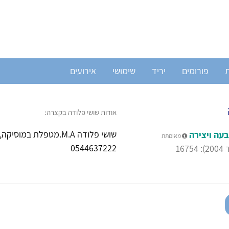
ת
פורומים
יריד
שימושי
אירועים
אודות שושי פלודה בקצרה:
שושי פלודה M.A.מטפלת
עה ויצירה
מאומתת
0544637222
16