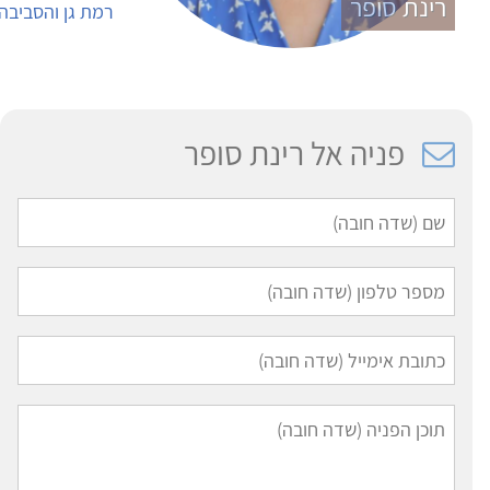
רינת סופר
רמת גן והסביבה
פניה אל רינת סופר