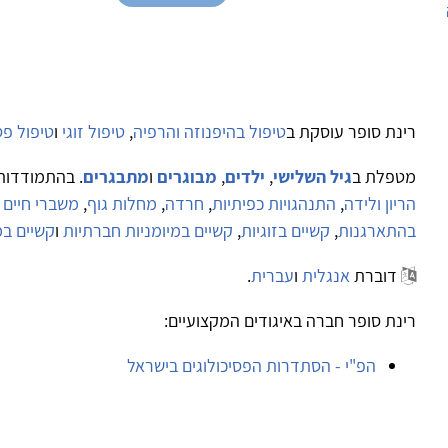
רינת סופר עוסקת ב
טיפול בהיפנוזה והרפיה
,
טיפול זוגי
ו
טיפול פס
מטפלת ב
גיל השלישי
,
ילדים
,
מבוגרים
ו
מתבגרים
. בהתמודדות
הריון ולידה
,
התנהגויות כפיתיות
,
חרדה
,
מחלות גוף
,
משברי חיים (ג
בהתארגנות
,
קשיים בזוגיות
,
קשיים במיומניות חברתיות
ו
קשיים במ
דוברת
אנגלית
ו
עברית
.
רינת סופר חברה באיגודים המקצועיים:
הפ"י - הסתדרות הפסיכולוגים בישראל