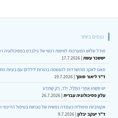
נצפים ביותר
מודל שלוש המערכות לוויסות רגשי של גילברט בפסיכולוגיה ר
יששכר עשת
|
17.7.2026
מאגו לאקו: מהישרדות להגשמה בהורות לילדים עם בעיות הת
ד"ר ליאור סומך
|
19.7.2026
יֵשׁ מַשֶּׁהוּ אַחֲרֵי הֶחָלָל, יֶלֶד, רַק שֶׁתֵּדַע
עלון פסיכולוגיה עברית
|
26.7.2026
אקטיביות טיפולית כעמדה נפשית של נוכחות בטיפול הדינמי 
ד"ר יעקב יבלון
|
9.7.2026