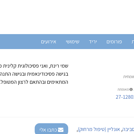
ת
פורומים
יריד
שימושי
אירועים
שמי רינת, ואני פסיכולוגית קלינית 
בגישה פסיכודינאמית ובגישה התנהג
מומחית
המתאימים ובהתאם לרצון המטופל. 
מאומתת
27-1280
סביבה
,
אונליין (טיפול מרחוק)
,
כתבו אלי