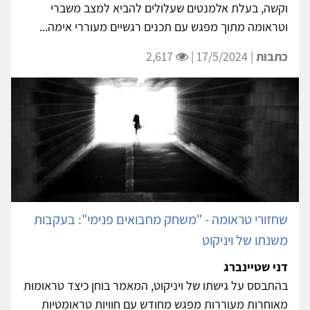
וקשה, בעלת אלמנטים שעלולים להביא למצב משברי
וטראומה מתוך מפגש עם תכנים רגשיים מעוררי אימה...
כתבות
| 17/5/2024 |
2,617
שחזורי טראומה - "משחק מחבואים פנימי": בעקבות
משנתו של ויניקוט
דני שטיינברג
בהתבסס על גישתו של ויניקוט, המאמר בוחן כיצד טראומות
מאוחרות מעוררות מפגש מחודש עם חוויות טראומטיות