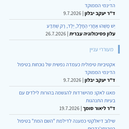
הדינמי הממוקד
ד"ר יעקב יבלון
|
9.7.2026
יֵשׁ מַשֶּׁהוּ אַחֲרֵי הֶחָלָל, יֶלֶד, רַק שֶׁתֵּדַע
עלון פסיכולוגיה עברית
|
26.7.2026
מעוררי עניין
אקטיביות טיפולית כעמדה נפשית של נוכחות בטיפול
הדינמי הממוקד
ד"ר יעקב יבלון
|
9.7.2026
מאגו לאקו: מהישרדות להגשמה בהורות לילדים עם
בעיות התנהגות
ד"ר ליאור סומך
|
19.7.2026
שילוב דיאלקטי כמענה לדילמת "השם המת" בטיפול
בטרנסג'נדרים