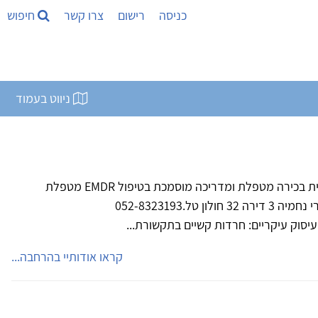
כניסה
רישום
צרו קשר
חיפוש
ניווט בעמוד
קרן פרדו פסיכולוגית חינוכית מומחית בכירה מטפלת ומדריכה מוסמכת בטיפול EMDR מטפלת
משפחתית מוסמכת רח' האלוף תמרי נחמיה 3 דירה 32 חולון טל.052-8323193
קראו אודותיי בהרחבה...