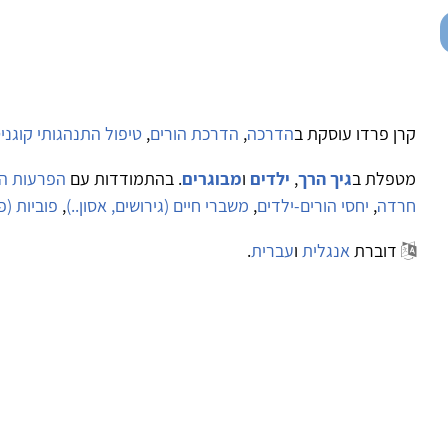
קרן פרדו עוסקת ב
הדרכה
,
הדרכת הורים
,
טיפול התנהגותי קוגניטיבי 
מטפלת ב
גיך הרך
,
ילדים
ו
מבוגרים
. בהתמודדות עם
הפרעות הת
חרדה
,
יחסי הורים-ילדים
,
משברי חיים (גירושים, אסון..)
,
פוביות (פ
דוברת
אנגלית
ו
עברית
.