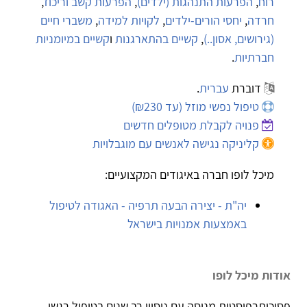
רוח
,
הפרעות התנהגות (ילדים)
,
הפרעות קשב וריכוז
,
חרדה
,
יחסי הורים-ילדים
,
לקויות למידה
,
משברי חיים
(גירושים, אסון..)
,
קשיים בהתארגנות
ו
קשיים במיומניות
חברתיות
.
דוברת
עברית
.
טיפול נפשי מוזל (עד ₪230)
פנויה לקבלת מטופלים חדשים
קליניקה נגישה לאנשים עם מוגבלויות
מיכל לופו חברה באיגודים המקצועיים:
יה"ת - יצירה הבעה תרפיה - האגודה לטיפול
באמצעות אמנויות בישראל
אודות מיכל לופו
פסיכותרפיסטית מנוסה עם ניסיון רב שנים בטיפול רגשי