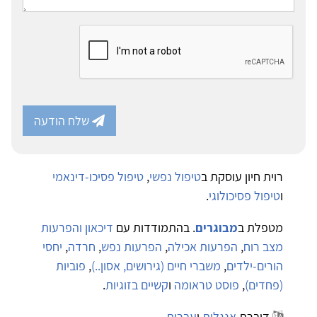
שלח הודעה
רוית חיון עוסקת ב
טיפול נפשי
,
טיפול פסיכו-דינאמי
ו
טיפול פסיכולוגי
.
מטפלת ב
מבוגרים
. בהתמודדות עם
דיכאון והפרעות
מצב רוח
,
הפרעות אכילה
,
הפרעות נפש
,
חרדה
,
יחסי
הורים-ילדים
,
משברי חיים (גירושים, אסון..)
,
פוביות
(פחדים)
,
פוסט טראומה
ו
קשיים בזוגיות
.
דוברת
אנגלית
ו
עברית
.