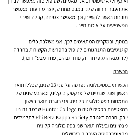
ואומץ וללא שיפוטיות. אני מאמינה שטיפול כזה מאפשר לבחון
את העבר וההווה שלנו במבט מחודש, יוצר מודעות ומאפשר
תובנות באשר לקשיינו, וכך מאפשר צמיחה, קבלה ושינוי
המשפיעים על איכות חיינו.
בנוסף, ובמקרים המתאימים לכך, אני משלבת כלים
קוגניטיבים התנהגותים לטיפול בהפרעות הקשורות בחרדה
(לדוגמא התקפי חרדה, פחד גבהים, פחד מבע"ח וכו').
הכשרה
הכשרתי בפסיכולוגיה נפרסה על פני 13 שנים, שכללו תואר
ראשון ושני, שנתיים של פרקטיקום קליני, וכארבע שנים של
התמחות בפסיכולוגיה קלינית. אני בוגרת תואר ראשון
בהצטיינות בפסיכולוגיה מ
Hunter College
שבמדינת ניו
יורק, חברה באגודת
Phi Beta Kappa Society
לתלמידים
מצטיינים ובעלת תואר שני בפסיכולוגיה קלינית
מהאוניברסיטה העברית בירושלים
.