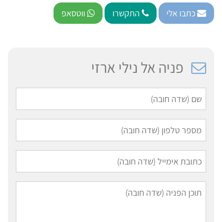
כתבו אלי
התקשרו
ווטסאפ
פניה אל נילי ארזי