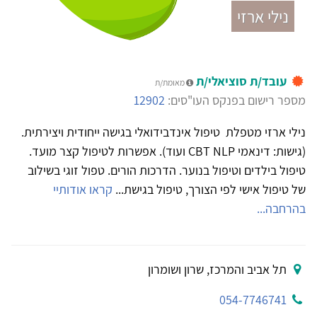
נילי ארזי
עובד/ת סוציאלי/ת
מאומת/ת
מספר רישום בפנקס העו"סים:
12902
נילי ארזי מטפלת טיפול אינדבידואלי בגישה ייחודית ויצירתית.
(גישות: דינאמי CBT NLP ועוד). אפשרות לטיפול קצר מועד.
טיפול בילדים וטיפול בנוער. הדרכות הורים. טפול זוגי בשילוב
של טיפול אישי לפי הצורך, טיפול בגישת...
קראו אודותיי
בהרחבה...
תל אביב והמרכז, שרון ושומרון
054-7746741