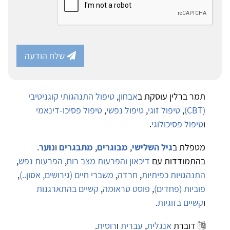
שלח הודעה
תמר ברלין עוסקת ב
אבחון
,
טיפול התנהגותי קוגניטיבי
(CBT)
,
טיפול זוגי
,
טיפול נפשי
,
טיפול פסיכו-דינאמי
ו
טיפול פסיכולוגי
.
מטפלת ב
גיל השלישי
,
מבוגרים
,
מתבגרים
ו
נוער
.
בהתמודדות עם
דיכאון והפרעות מצב רוח
,
הפרעות נפש
,
התנהגויות כפיתיות
,
חרדה
,
משברי חיים (גירושים, אסון..)
,
פוביות (פחדים)
,
פוסט טראומה
,
קשיים בהתארגנות
ו
קשיים בזוגיות
.
דוברת
אנגלית
,
עברית
ו
רוסית
.