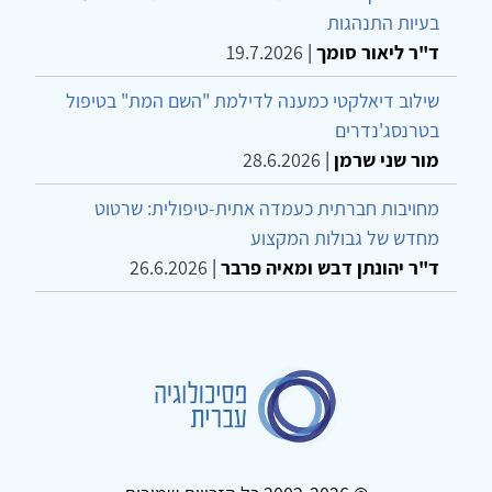
אקטיביות טיפולית כעמדה נפשית של נוכחות בטיפול
הדינמי הממוקד
ד"ר יעקב יבלון
|
9.7.2026
מאגו לאקו: מהישרדות להגשמה בהורות לילדים עם
בעיות התנהגות
ד"ר ליאור סומך
|
19.7.2026
שילוב דיאלקטי כמענה לדילמת "השם המת" בטיפול
בטרנסג'נדרים
מור שני שרמן
|
28.6.2026
מחויבות חברתית כעמדה אתית-טיפולית: שרטוט
מחדש של גבולות המקצוע
ד"ר יהונתן דבש ומאיה פרבר
|
26.6.2026