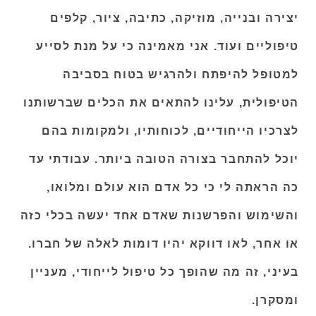
הידע, להעמיק את ההבנה, ולשכלל מיומנויות
מקצועיות. בתפקידי השונים, אני עושה שימוש
רב בכלים יצירתיים כמו דמיון מודרך, משחקי
יצירה ובנייה, מוזיקה, כתיבה, ציור, קלפים
טיפוליים ועוד. אני מאמינה כי על מנת לסייע
למטופל להיפתח ולהרגיש בטוח בסביבה
הטיפולית, עלינו להתאים את הכלים שברשותנו
לצרכיו הייחודיים, לכוחותיו, ולמקומות בהם
יוכל להתחבר בצורה הטובה ביותר. עבודתי עד
כה הראתה לי כי כל אדם הוא עולם ומלואו,
והשימוש והפרשנות שאדם אחד יעשה בכלי כזה
או אחר, לאו דווקא יהיו דומות לאלה של חברו.