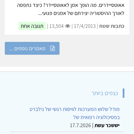
'קורה שאדם נולד לתוך ארץ זרה'- על אמנות
אאוטסיידרית, פסיכואנליזה, ואתיקה
ורד אמיצי
במוזיאון חיפה לאמנות הוצגה לאחרונה תערוכה של אמנים
אאוטסיידרים. מה הופך אמן לאאוטסיידר? כיצד נתפסה
לאורך ההיסטוריה יצירתם של אמנים פגועי...
כתבות שטח
| 17/4/2013 |
13,504 |
תגובה אחת
מאמרים נוספים ...
נצפים ביותר