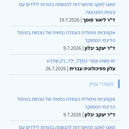
מודל שלוש המערכות לוויסות רגשי של גילברט
בפסיכולוגיה רפואית של
יששכר עשת
|
17.7.2026
מאגו לאקו: מהישרדות להגשמה בהורות לילדים עם
בעיות התנהגות
ד"ר ליאור סומך
|
19.7.2026
אקטיביות טיפולית כעמדה נפשית של נוכחות בטיפול
הדינמי הממוקד
ד"ר יעקב יבלון
|
9.7.2026
יֵשׁ מַשֶּׁהוּ אַחֲרֵי הֶחָלָל, יֶלֶד, רַק שֶׁתֵּדַע
עלון פסיכולוגיה עברית
|
26.7.2026
מעוררי עניין